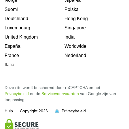
Norge
Україна
Suomi
Polska
Deutchland
Hong Kong
Luxembourg
Singapore
United Kingdom
India
España
Worldwide
France
Nederland
Italia
Deze site wordt beschermd door reCAPTCHA en het
Privacybeleid
en de
Servicevoorwaarden
van Google zijn van
toepassing.
Hulp
Copyright
2026
Privacybeleid
vol is
vol is
vol is
vol is
vol is
vol is