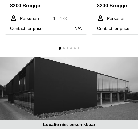
kantoor
Mechelen
Elsene
8200 Brugge
8200 Brugge
huren
Coworking-
Brugge
ruimtes te
Personen
1 - 4
Personen
huur in
Herentals
Contact for price
N/A
Contact for price
Gent
Aalst
Coworking
Sint-
Oostende
Niklaas
Vergaderzaal
huren in
Gent
Handelspand
te huur in
Hasselt
Location
centre
d'affaires
à Mons
Locatie niet beschikbaar
Huren
virtueel