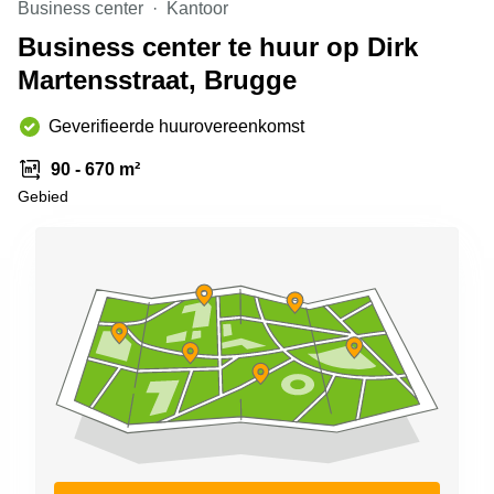
Business center
Kantoor
kantoor in
Antwerpen
Business center te huur op Dirk
Martensstraat, Brugge
Vergaderzaal
huren in
Antwerpen
Geverifieerde huurovereenkomst
Locaux
90 - 670 m²
commerciaux
à louer en
Gebied
Bruxelles
Kantoor
te huur
in Sint-
Niklaas