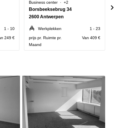
Business center
+2
Busine
Borsbeeksebrug 34
Meche
2600 Antwerpen
2018 
1 - 10
Werkplekken
1 - 23
We
an 249 €
prijs pr. Ruimte pr.
Van 409 €
prijs pr
Maand
Maand