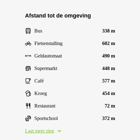
Afstand tot de omgeving
Bus
338 m
Fietsenstalling
602 m
Geldautomaat
490 m
Supermarkt
448 m
Café
577 m
Kroeg
454 m
Restaurant
72 m
Sportschool
372 m
Laat meer zien