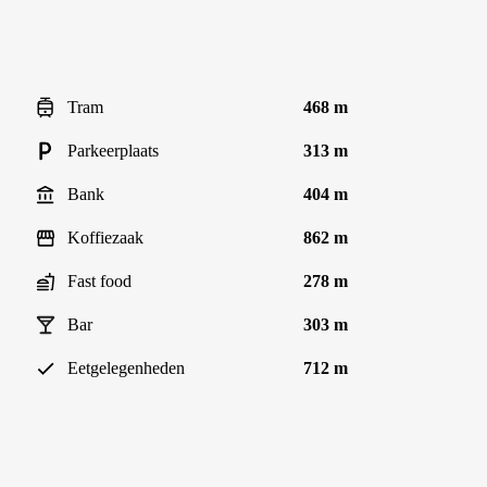
Tram
468 m
Parkeerplaats
313 m
Bank
404 m
Koffiezaak
862 m
Fast food
278 m
Bar
303 m
Eetgelegenheden
712 m