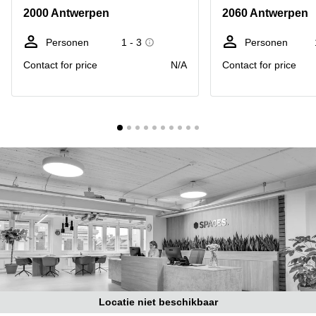
kantoor
Mechelen
Elsene
2000 Antwerpen
2060 Antwerpen
huren
Coworking-
Brugge
ruimtes te
Personen
1 - 3
Personen
huur in
Herentals
Contact for price
N/A
Contact for price
Gent
Aalst
Coworking
Sint-
Oostende
Niklaas
Vergaderzaal
huren in
Gent
Handelspand
te huur in
Hasselt
Location
centre
d'affaires
à Mons
Huren
Locatie niet beschikbaar
virtueel