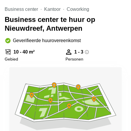
kantoor in
Business center
Kantoor
Coworking
Antwerpen
Business center te huur op
Vergaderzaal
huren in
Nieuwdreef, Antwerpen
Antwerpen
Locaux
Geverifieerde huurovereenkomst
commerciaux
à louer en
10 - 40 m²
1 - 3
Bruxelles
Gebied
Personen
Kantoor
te huur
in Sint-
Niklaas