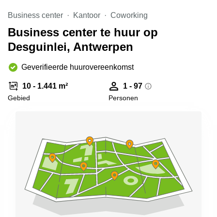
kantoor in
Business center
Kantoor
Coworking
Antwerpen
Business center te huur op
Vergaderzaal
huren in
Desguinlei, Antwerpen
Antwerpen
Locaux
Geverifieerde huurovereenkomst
commerciaux
à louer en
10 - 1.441 m²
1 - 97
Bruxelles
Gebied
Personen
Kantoor
te huur
in Sint-
Niklaas