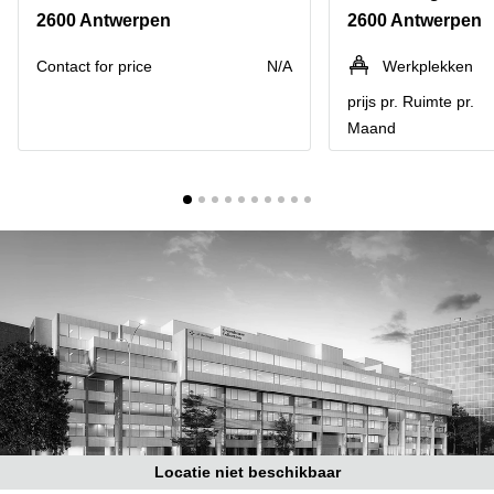
kantoor
Mechelen
Elsene
2600 Antwerpen
2600 Antwerpen
huren
Coworking-
Brugge
ruimtes te
Contact for price
N/A
Werkplekken
huur in
Herentals
prijs pr. Ruimte pr.
Gent
Maand
Aalst
Coworking
Sint-
Oostende
Niklaas
Vergaderzaal
huren in
Gent
Handelspand
te huur in
Hasselt
Location
centre
d'affaires
à Mons
Huren
Locatie niet beschikbaar
virtueel