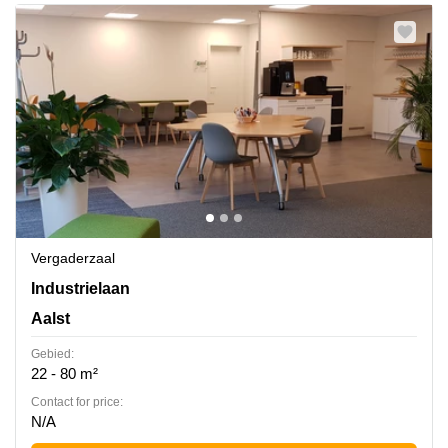
Vergaderzaal
Industrielaan 4, Erembodegem, Aalst
Industrielaan
Aalst
Gebied:
22 - 80 m²
Contact for price:
N/A