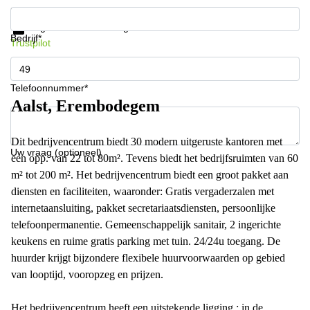
Krijg informatie en prijzen
Gegevensbescherming
Bedrijf*
Trustpilot
Telefoonnummer*
Aalst, Erembodegem
Dit bedrijvencentrum biedt 30 modern uitgeruste kantoren met
Uw vraag (optioneel)
een opp. van 22 tot 80m². Tevens biedt het bedrijfsruimten van 60
m² tot 200 m². Het bedrijvencentrum biedt een groot pakket aan
diensten en faciliteiten, waaronder: Gratis vergaderzalen met
internetaansluiting, pakket secretariaatsdiensten, persoonlijke
telefoonpermanentie. Gemeenschappelijk sanitair, 2 ingerichte
keukens en ruime gratis parking met tuin. 24/24u toegang. De
huurder krijgt bijzondere flexibele huurvoorwaarden op gebied
van looptijd, vooropzeg en prijzen.
Het bedrijvencentrum heeft een uitstekende ligging : in de