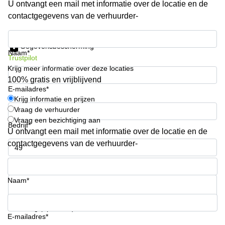
U ontvangt een mail met informatie over de locatie en de
kantoor in
contactgegevens van de verhuurder-
Antwerpen
Vergaderzaal
Krijg informatie en prijzen
huren in
Gegevensbescherming
Antwerpen
Naam*
Trustpilot
Krijg meer informatie over deze locaties
Locaux
commerciaux
100% gratis en vrijblijvend
à louer en
E-mailadres*
Bruxelles
Krijg informatie en prijzen
Vraag de verhuurder
Kantoor
Vraag een bezichtiging aan
te huur
Bedrijf*
U ontvangt een mail met informatie over de locatie en de
in Sint-
Niklaas
contactgegevens van de verhuurder-
Telefoonnummer*
Naam*
Uw vraag (optioneel)
E-mailadres*