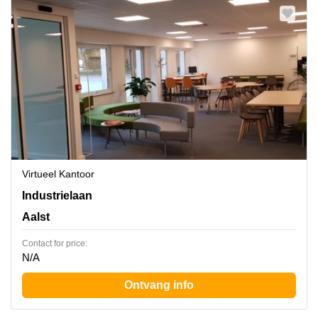
Virtueel Kantoor
Industrielaan 4, Erembodegem, Aalst
Industrielaan
Aalst
Contact for price:
N/A
Ontvang info