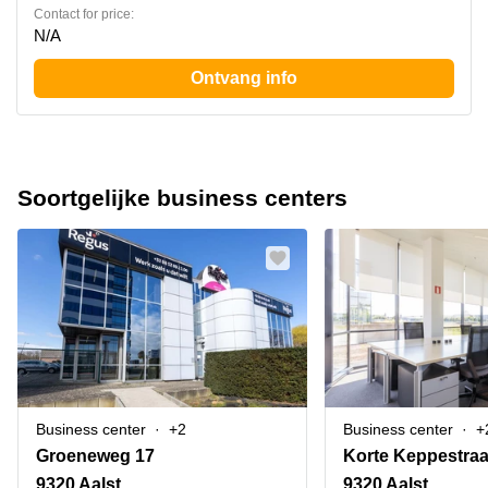
Contact for price:
N/A
Ontvang info
Soortgelijke business centers
Business center
+2
Business center
+
Groeneweg 17
Korte Keppestraa
9320 Aalst
9320 Aalst