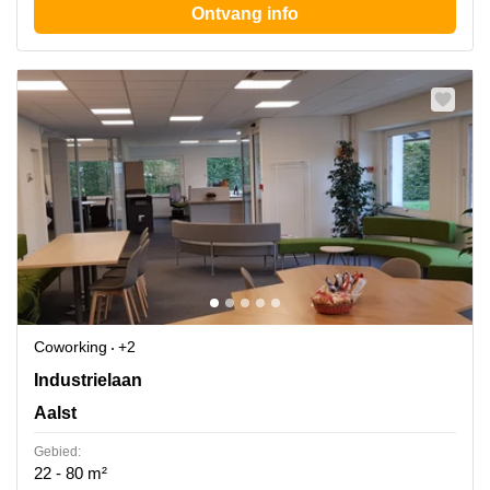
Ontvang info
Coworking
+2
Industrielaan 4, Erembodegem, Aalst
Industrielaan
Aalst
Gebied:
22 - 80 m²