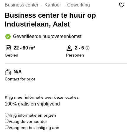
kantoor
Mechelen
Elsene
Business center
Kantoor
Coworking
huren
Coworking-
Business center te huur op
Brugge
ruimtes te
Industrielaan, Aalst
huur in
Herentals
Gent
Aalst
Geverifieerde huurovereenkomst
Coworking
Sint-
Oostende
22 - 80 m²
2 - 6
Niklaas
Gebied
Personen
Vergaderzaal
huren in
Gent
N/A
Contact for price
Handelspand
te huur in
Hasselt
+ 5 foto's
Krijg meer informatie over deze locaties
Location
100% gratis en vrijblijvend
centre
d'affaires
Krijg informatie en prijzen
à Mons
Vraag de verhuurder
Huren
Vraag een bezichtiging aan
virtueel