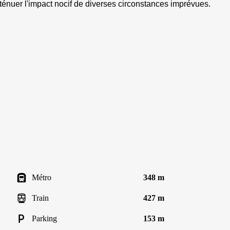
 atténuer l'impact nocif de diverses circonstances imprévues.
Métro
348 m
Train
427 m
Parking
153 m