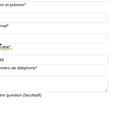
m et prénom*
mail*
formations et prix
Protection des données
ciété*
ustpilot
méro de téléphone*
tre question (facultatif)