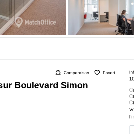
In
Comparaison
Favori
10
 sur Boulevard Simon
Vo
l'