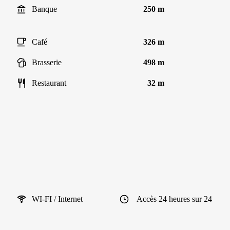
Banque
250 m
Café
326 m
Brasserie
498 m
Restaurant
32 m
WI-FI / Internet
Accès 24 heures sur 24