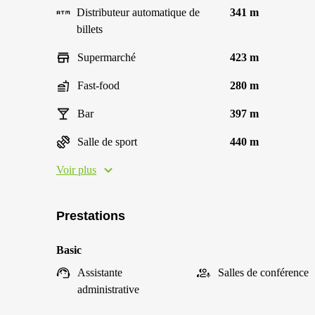
Distributeur automatique de
341 m
billets
Supermarché
423 m
Fast-food
280 m
Bar
397 m
Salle de sport
440 m
Voir plus
Prestations
Basic
Assistante
Salles de conférence
administrative