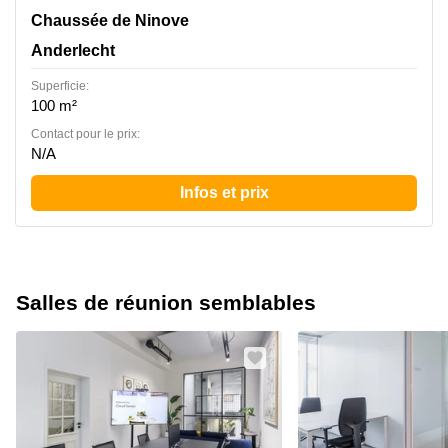
Chaussée de Ninove 62, Anderlecht
Chaussée de Ninove
Anderlecht
Superficie:
100 m²
Contact pour le prix:
N/A
Infos et prix
Salles de réunion semblables