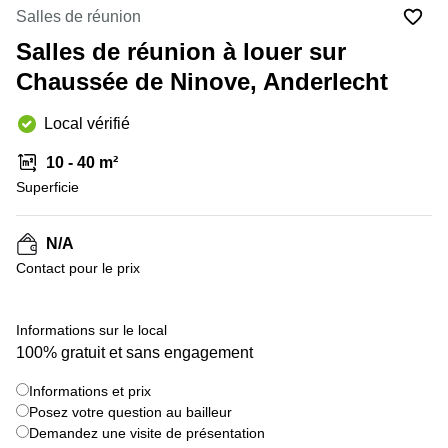
Salles de réunion
Centre
Louvain
d'affaires
Salles de réunion à louer sur
la
Anvers
Neuve
Chaussée de Ninove, Anderlecht
Centre
Wallonie
d'affaires
Local vérifié
Gand
Wavre
10 - 40 m²
Centre
d'affaires
Superficie
Ville de
Bruxelles
N/A
Coworking
Contact pour le prix
Ixelles
Coworking
Namur
Informations sur le local
100% gratuit et sans engagement
Coworking
Tournai
Informations et prix
Salle de
Posez votre question au bailleur
conférence
Demandez une visite de présentation
Bruxelles