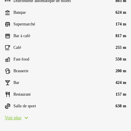
Distributeur automatique de billets
803 m
Banque
624 m
Supermarché
174 m
Bar à café
817 m
Café
255 m
Fast-food
550 m
Brasserie
200 m
Bar
424 m
Restaurant
157 m
Salle de sport
638 m
Voir plus