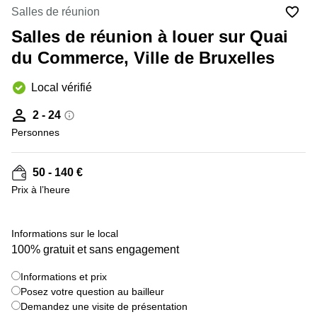
Salles de réunion
Centre
Louvain
d'affaires
Salles de réunion à louer sur Quai
la
Anvers
Neuve
du Commerce, Ville de Bruxelles
Centre
Wallonie
d'affaires
Local vérifié
Gand
Wavre
2 - 24
Centre
d'affaires
Personnes
Ville de
Bruxelles
50 - 140 €
Coworking
Prix à l’heure
Ixelles
Coworking
+ 7 images
Namur
Informations sur le local
100% gratuit et sans engagement
Coworking
Tournai
Informations et prix
Salle de
Posez votre question au bailleur
conférence
Demandez une visite de présentation
Bruxelles