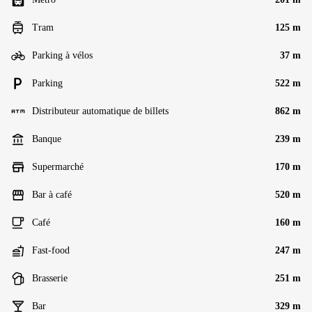
Tram
125 m
Parking à vélos
37 m
Parking
522 m
Distributeur automatique de billets
862 m
Banque
239 m
Supermarché
170 m
Bar à café
520 m
Café
160 m
Fast-food
247 m
Brasserie
251 m
Bar
329 m