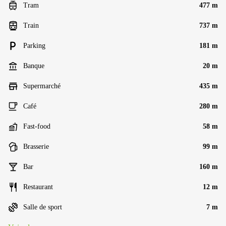
Tram
477 m
Train
737 m
Parking
181 m
Banque
20 m
Supermarché
435 m
Café
280 m
Fast-food
58 m
Brasserie
99 m
Bar
160 m
Restaurant
12 m
Salle de sport
7 m