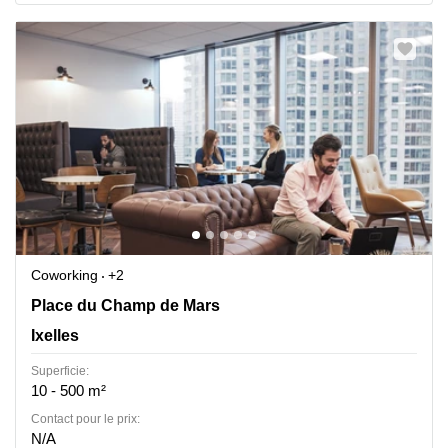
Coworking
+2
Place du Champ de Mars 5, Ixelles
Place du Champ de Mars
Ixelles
Superficie:
10 - 500 m²
Contact pour le prix:
N/A