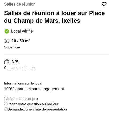
Salles de réunion
Centre
Louvain
d'affaires
Salles de réunion à louer sur Place
la
Anvers
Neuve
du Champ de Mars, Ixelles
Centre
Wallonie
d'affaires
Local vérifié
Gand
Wavre
10 - 50 m²
Centre
d'affaires
Superficie
Ville de
Bruxelles
N/A
Coworking
Contact pour le prix
Ixelles
Coworking
Namur
Informations sur le local
100% gratuit et sans engagement
Coworking
Tournai
Informations et prix
Salle de
Posez votre question au bailleur
conférence
Demandez une visite de présentation
Bruxelles