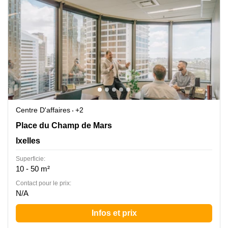
Centre D'affaires
+2
Place du Champ de Mars 5, Ixelles
Place du Champ de Mars
Ixelles
Superficie:
10 - 50 m²
Contact pour le prix:
N/A
Infos et prix