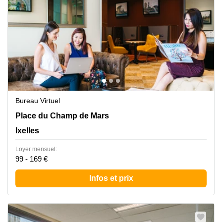
Bureau Virtuel
Place du Champ de Mars 5, Ixelles
Place du Champ de Mars
Ixelles
Loyer mensuel:
99 - 169 €
Infos et prix