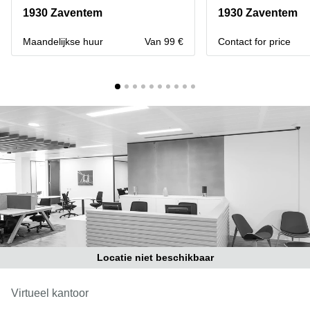
kantoor
Mechelen
Elsene
1930 Zaventem
1930 Zaventem
huren
Coworking-
Brugge
ruimtes te
Maandelijkse huur
Van 99 €
Contact for price
huur in
Herentals
Gent
Aalst
Coworking
Sint-
Oostende
Niklaas
Vergaderzaal
huren in
Gent
Handelspand
te huur in
Hasselt
Location
centre
Locatie niet beschikbaar
d'affaires
à Mons
Virtueel kantoor
Huren
virtueel