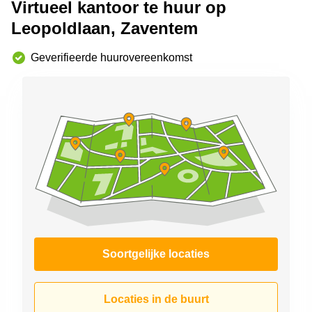
Virtueel kantoor te huur op
kantoor in
Antwerpen
Leopoldlaan, Zaventem
Vergaderzaal
Geverifieerde huurovereenkomst
huren in
Antwerpen
Locaux
commerciaux
à louer en
Bruxelles
Kantoor
te huur
in Sint-
Niklaas
Soortgelijke locaties
Locaties in de buurt