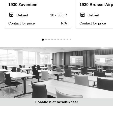
kantoor
Mechelen
Elsene
1930 Zaventem
1930 Brussel Airp
huren
Coworking-
Brugge
ruimtes te
Gebied
10 - 50 m²
Gebied
huur in
Herentals
Contact for price
N/A
Contact for price
Gent
Aalst
Coworking
Sint-
Oostende
Niklaas
Vergaderzaal
huren in
Gent
Handelspand
te huur in
Hasselt
Location
centre
d'affaires
à Mons
Locatie niet beschikbaar
Huren
virtueel