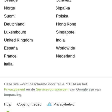
Sverige
Schweiz
Norge
Україна
Suomi
Polska
Deutchland
Hong Kong
Luxembourg
Singapore
United Kingdom
India
España
Worldwide
France
Nederland
Italia
Deze site wordt beschermd door reCAPTCHA en het
Privacybeleid
en de
Servicevoorwaarden
van Google zijn van
toepassing.
Hulp
Copyright
2026
Privacybeleid
vol is
vol is
vol is
vol is
vol is
vol is
vol is
vol is
vol is
vol is