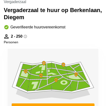
Vergaderzaal
kantoor in
Antwerpen
Vergaderzaal te huur op Berkenlaan,
Diegem
Vergaderzaal
huren in
Antwerpen
Geverifieerde huurovereenkomst
Locaux
2 - 250
commerciaux
à louer en
Personen
Bruxelles
Kantoor
te huur
in Sint-
Niklaas