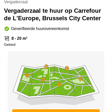
Vergaderzaal
kantoor in
Antwerpen
Vergaderzaal te huur op Carrefour
de L'Europe, Brussels City Center
Vergaderzaal
huren in
Antwerpen
Geverifieerde huurovereenkomst
Locaux
8 - 20 m²
commerciaux
à louer en
Gebied
Bruxelles
Kantoor
te huur
in Sint-
Niklaas