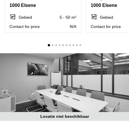
kantoor
Mechelen
Elsene
1000 Elsene
1000 Elsene
huren
Coworking-
Brugge
ruimtes te
Gebied
5 - 50 m²
Gebied
huur in
Herentals
Contact for price
N/A
Contact for price
Gent
Aalst
Coworking
Sint-
Oostende
Niklaas
Vergaderzaal
huren in
Gent
Handelspand
te huur in
Hasselt
Location
centre
d'affaires
à Mons
Locatie niet beschikbaar
Huren
virtueel