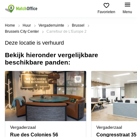
Favorieten
Menu
Huur & verhuur
Home
Huur
Vergaderruimte
Brussel
Brussels City Center
Carrefour de L'Europe 2
Hulp
Soorten
Populaire
Populaire
Deze locatie is verhuurd
commerciële
Steden
zoekopdrachten
ruimten
Bekijk hieronder vergelijkbare
Over ons
Gent
Kantoor
beschikbare panden:
Kantoor
te huur
Antwerpen
huren
in
Registreer uw kantoor
Hasselt
Brugge
Business
centers
Kantoor
Prijs
Brussel
huren
te huur
in Genk
Diegem
Coworking
Log in
huren
Bedrijvencentrum
Dilbeek
Sint-Pieters-
Vergaderzaal
Leeuw
Kies een taal
Doornik
Frans
huren
Vergaderzaal
Vergaderzaal
Kantoor
Mechelen
Virtueel
te huur in
Rue des Colonies 56
Congresstraat 35