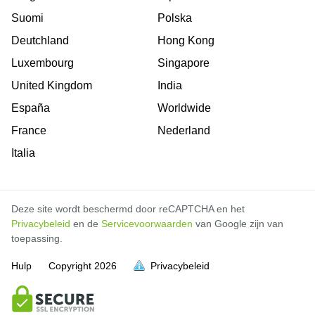
Suomi
Polska
Deutchland
Hong Kong
Luxembourg
Singapore
United Kingdom
India
España
Worldwide
France
Nederland
Italia
Deze site wordt beschermd door reCAPTCHA en het
Privacybeleid
en de
Servicevoorwaarden
van Google zijn van
toepassing.
Hulp
Copyright
2026
Privacybeleid
vol is
vol is
vol is
vol is
vol is
vol is
vol is
vol is
vol is
vol is