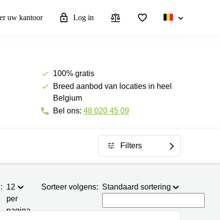
eer uw kantoor
Log in
100% gratis
Breed aanbod van locaties in heel
Belgium
Bel ons:
48 020 45 09
Filters
:
12
Sorteer volgens:
Standaard sortering
per
pagina