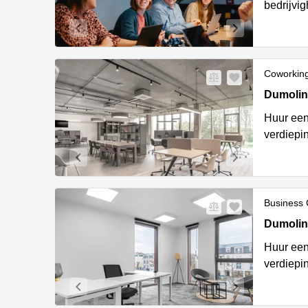
bedrijvig
Coworkin
Dumolinla
Dumolinl
Huur een
verdiepin
Business 
Dumolinla
Dumolinl
Huur een
verdiepin