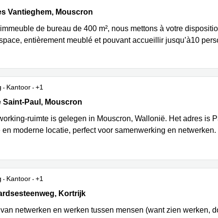
s Vantieghem 8, Mouscron
es Vantieghem, Mouscron
immeuble de bureau de 400 m², nous mettons à votre dispositi
space, entièrement meublé et pouvant accueillir jusqu’à10 pers
g
Kantoor
+1
Saint-Paul, Mouscron
 Saint-Paul, Mouscron
orking-ruimte is gelegen in Mouscron, Wallonië. Het adres is P
e en moderne locatie, perfect voor samenwerking en netwerken.
g
Kantoor
+1
dsesteenweg 354b, Kortrijk
rdsesteenweg, Kortrijk
 van netwerken en werken tussen mensen (want zien werken, doe