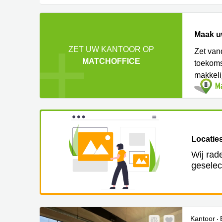
Maak u
ZET UW KANTOOR OP
Zet van
MATCHOFFICE
toekoms
makkeli
Locaties
Wij rad
geselec
Kantoor