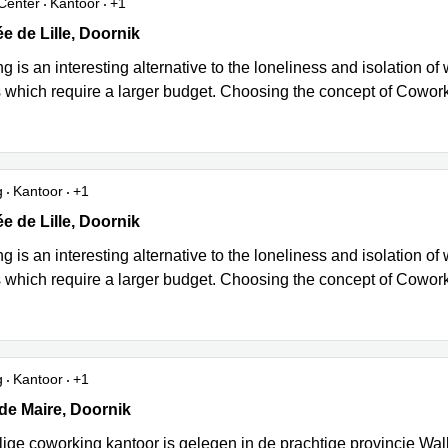
Center
Kantoor
+1
 de Lille 479, TOURNAI – ORCQ, Doornik
 de Lille, Doornik
 is an interesting alternative to the loneliness and isolation of
 which require a larger budget. Choosing the concept of Cowork
g
Kantoor
+1
 de Lille 479, TOURNAI – ORCQ, Doornik
 de Lille, Doornik
 is an interesting alternative to the loneliness and isolation of
 which require a larger budget. Choosing the concept of Cowork
g
Kantoor
+1
e Maire, Doornik
de Maire, Doornik
lige coworking kantoor is gelegen in de prachtige provincie Wallo