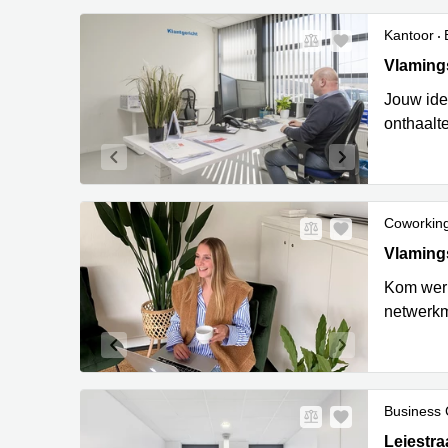
Kantoor
Vlamings
Vlaming
Jouw idee
onthaalt
Coworkin
Vlamings
Vlaming
Kom werk
netwerkm
Business 
Leiestraat
Leiestraa