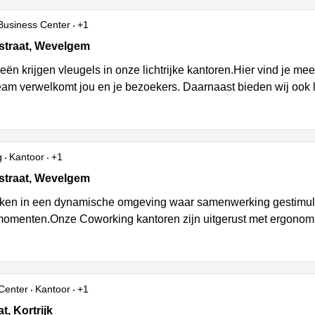
Business Center
+1
traat 4, Wevelgem
straat, Wevelgem
ën krijgen vleugels in onze lichtrijke kantoren.Hier vind je me
eam verwelkomt jou en je bezoekers. Daarnaast bieden wij ook l
g
Kantoor
+1
traat 4, Wevelgem
straat, Wevelgem
en in een dynamische omgeving waar samenwerking gestimule
omenten.Onze Coworking kantoren zijn uitgerust met ergonomi
Center
Kantoor
+1
 22, Kortrijk
t, Kortrijk