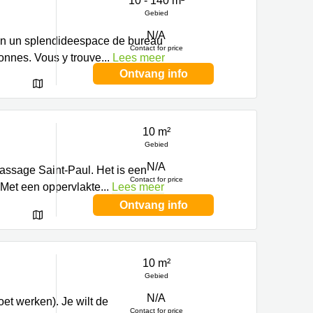
10 - 140 m²
Gebied
N/A
on un splendideespace de bureau
Contact for price
onnes. Vous y trouve
...
Lees meer
Ontvang info
10 m²
Gebied
N/A
assage Saint-Paul. Het is een
Contact for price
 Met een oppervlakte
...
Lees meer
Ontvang info
10 m²
Gebied
N/A
t werken). Je wilt de
Contact for price