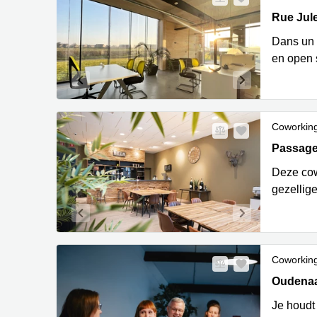
Rue Jule
Rue Jul
Dans un 
en open 
Coworkin
Passage 
Passage
Deze cow
gezellig
Coworkin
Oudenaar
Oudenaa
Je houdt