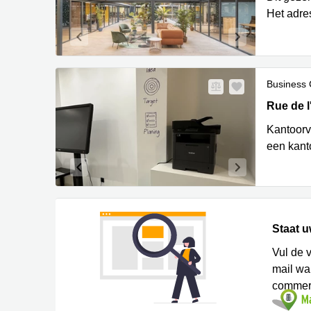
Het adre
Business 
Rue de l'
Rue de l
Kantoorv
een kant
Staat u
Vul de 
mail w
commerc