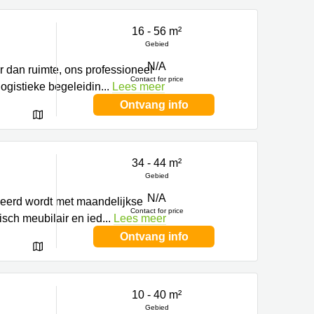
16 - 56 m²
Gebied
N/A
er dan ruimte, ons professioneel
Contact for price
ogistieke begeleidin
...
Lees meer
Ontvang info
34 - 44 m²
Gebied
N/A
erd wordt met maandelijkse
Contact for price
sch meubilair en ied
...
Lees meer
Ontvang info
10 - 40 m²
Gebied