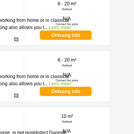
6 - 20 m²
Gebied
N/A
 working from home or in classical
Contact for price
ing also allows you t
...
Lees meer
Ontvang info
6 - 20 m²
Gebied
N/A
 working from home or in classical
Contact for price
ing also allows you t
...
Lees meer
Ontvang info
10 m²
Gebied
N/A
nië, in het postdistrict Doornik.