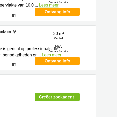
Contact for price
ppervlakte van 10,0
...
Lees meer
Ontvang info
ordeling
30 m²
Gebied
N/A
 is gericht op professionals die
Contact for price
an benodigdheden en
...
Lees meer
Ontvang info
Creëer zoekagent