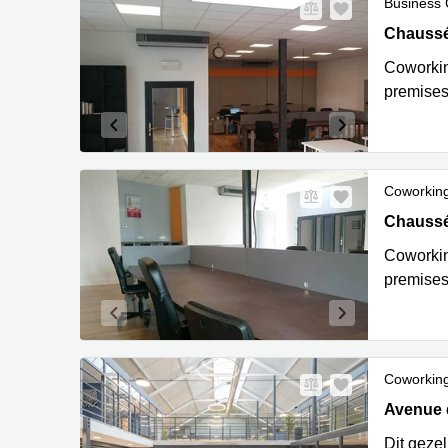
Business 
Chaussée
Chaussée
Coworking
premises
Coworkin
Chaussée
Chaussée
Coworking
premises
Coworkin
Avenue d
Avenue 
Dit gezel