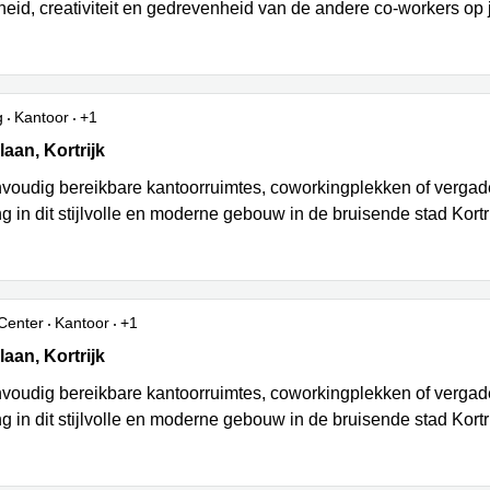
heid, creativiteit en gedrevenheid van de andere co-workers op 
g
Kantoor
+1
an 1, Kortrijk
aan, Kortrijk
voudig bereikbare kantoorruimtes, coworkingplekken of vergad
g in dit stijlvolle en moderne gebouw in de bruisende stad Kortr
Center
Kantoor
+1
an 1, Kortrijk
aan, Kortrijk
voudig bereikbare kantoorruimtes, coworkingplekken of vergad
g in dit stijlvolle en moderne gebouw in de bruisende stad Kortr