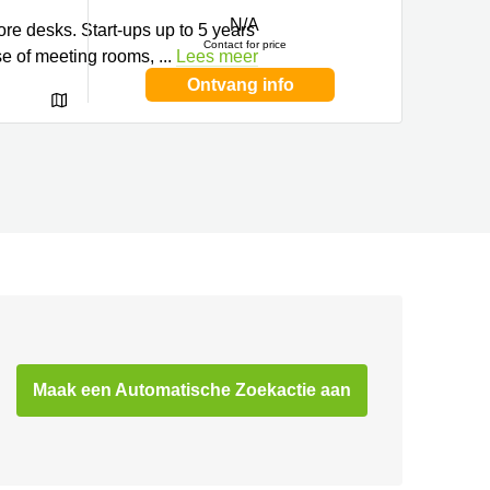
N/A
more desks. Start-ups up to 5 years
Contact for price
 use of meeting rooms,
...
Lees meer
Ontvang info
Maak een Automatische Zoekactie aan