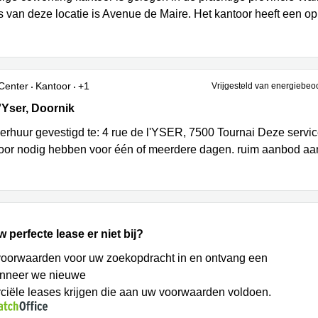
s van deze locatie is Avenue de Maire. Het kantoor heeft een o
Center
Kantoor
+1
Vrijgesteld van energiebeo
Yser 4, Doornik
'Yser, Doornik
erhuur gevestigd te: 4 rue de l'YSER, 7500 Tournai Deze service
oor nodig hebben voor één of meerdere dagen. ruim aanbod a
w perfecte lease er niet bij?
voorwaarden voor uw zoekopdracht in en ontvang een
anneer we nieuwe
iële leases krijgen die aan uw voorwaarden voldoen.