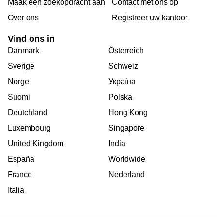
Maak een zoekopdracht aan
Contact met ons op
Over ons
Registreer uw kantoor
Vind ons in
Danmark
Österreich
Sverige
Schweiz
Norge
Україна
Suomi
Polska
Deutchland
Hong Kong
Luxembourg
Singapore
United Kingdom
India
España
Worldwide
France
Nederland
Italia