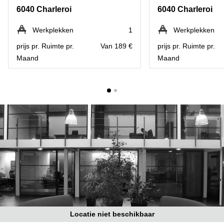
kantoor
Mechelen
Elsene
6040 Charleroi
6040 Charleroi
huren
Coworking-
Brugge
ruimtes te
Werkplekken
1
Werkplekken
huur in
Herentals
prijs pr. Ruimte pr.
Van 189 €
prijs pr. Ruimte pr.
Gent
Maand
Maand
Aalst
Coworking
Sint-
Oostende
Niklaas
Vergaderzaal
huren in
Gent
Handelspand
te huur in
Hasselt
Location
centre
d'affaires
à Mons
Huren
Locatie niet beschikbaar
virtueel