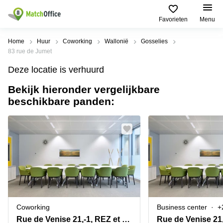
Description
Feiten & Faciliteiten
Locatie
Favorieten
Menu
Huur & verhuur
Home
Huur
Coworking
Wallonië
Gosselies
83 rue de Jumet
Hulp
Soorten
Populaire
Populaire
Deze locatie is verhuurd
commerciële
Steden
zoekopdrachten
ruimten
Bekijk hieronder vergelijkbare
Over ons
Gent
Kantoor
beschikbare panden:
Kantoor
te huur
Antwerpen
huren
in
Registreer uw kantoor
Hasselt
Brugge
Business
centers
Kantoor
Prijs
Brussel
huren
te huur
in Genk
Diegem
Coworking
Log in
huren
Bedrijvencentrum
Dilbeek
Sint-Pieters-
Vergaderzaal
Leeuw
Kies een taal
Doornik
Frans
huren
Coworking
Business center
+
Kantoor
Mechelen
Virtueel
te huur in
Rue de Venise 21,-1, REZ et REZ+1 étage