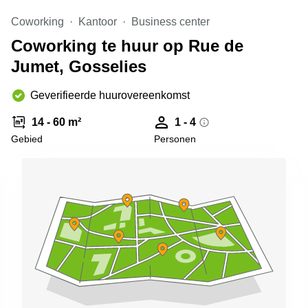
kantoor in
Coworking
Kantoor
Business center
Antwerpen
Coworking te huur op Rue de
Vergaderzaal
huren in
Jumet, Gosselies
Antwerpen
Locaux
Geverifieerde huurovereenkomst
commerciaux
à louer en
14 - 60 m²
1 - 4
Bruxelles
Gebied
Personen
Kantoor
te huur
in Sint-
Niklaas