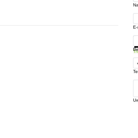
N
E-
Kr
Be
Tr
Te
Uw