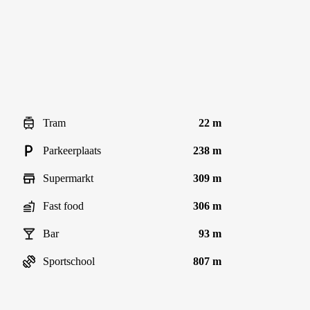
Tram
22 m
Parkeerplaats
238 m
Supermarkt
309 m
Fast food
306 m
Bar
93 m
Sportschool
807 m