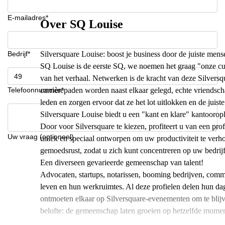
E-mailadres*
Over SQ Louise
Bedrijf*
Silversquare Louise: boost je business door de juiste men
SQ Louise is de eerste SQ, we noemen het graag "onze cul
van het verhaal. Netwerken is de kracht van deze Silversq
Telefoonnummer*
carrièrepaden worden naast elkaar gelegd, echte vriends
leden en zorgen ervoor dat ze het lot uitlokken en de jui
Silversquare Louise biedt u een "kant en klare" kantoorop
Door voor Silversquare te kiezen, profiteert u van een pr
Uw vraag (optioneel)
uniek en speciaal ontworpen om uw productiviteit te verh
gemoedsrust, zodat u zich kunt concentreren op uw bedrijf
Een diverseen gevarieerde gemeenschap van talent!
Advocaten, startups, notarissen, booming bedrijven, commun
leven en hun werkruimtes. Al deze profielen delen hun dag
ontmoeten elkaar op Silversquare-evenementen om te blijv
belofte: de gemeenschap laten groeien op hetzelfde moment