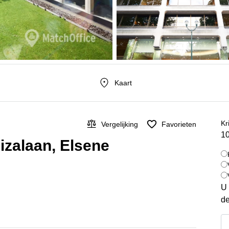
Kaart
Kr
Vergelijking
Favorieten
10
izalaan, Elsene
U 
de