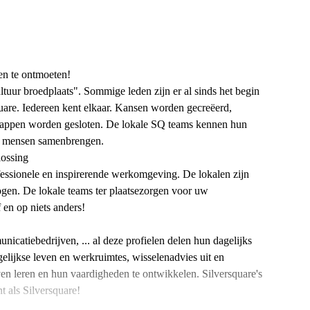
sen te ontmoeten!
tuur broedplaats". Sommige leden zijn er al sinds het begin
uare. Iedereen kent elkaar. Kansen worden gecreëerd,
chappen worden gesloten. De lokale SQ teams kennen hun
ste mensen samenbrengen.
lossing
ofessionele en inspirerende werkomgeving. De lokalen zijn
ogen. De lokale teams ter plaatsezorgen voor uw
 en op niets anders!
icatiebedrijven, ... al deze profielen delen hun dagelijks
elijkse leven en werkruimtes, wisselenadvies uit en
en leren en hun vaardigheden te ontwikkelen. Silversquare's
 als Silversquare!