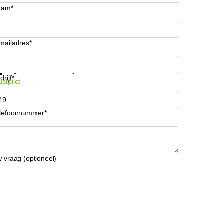
aam*
mailadres*
ijg informatie en prijzen
Gegevensbescherming
drijf*
ustpilot
lefoonnummer*
 vraag (optioneel)