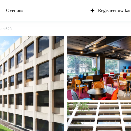
Over ons
Registreer uw ka
aan 523