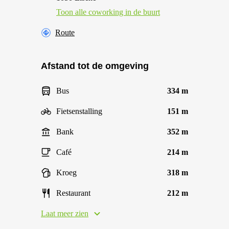
Toon alle сoworking in de buurt
Route
Afstand tot de omgeving
Bus
334 m
Fietsenstalling
151 m
Bank
352 m
Café
214 m
Kroeg
318 m
Restaurant
212 m
Laat meer zien