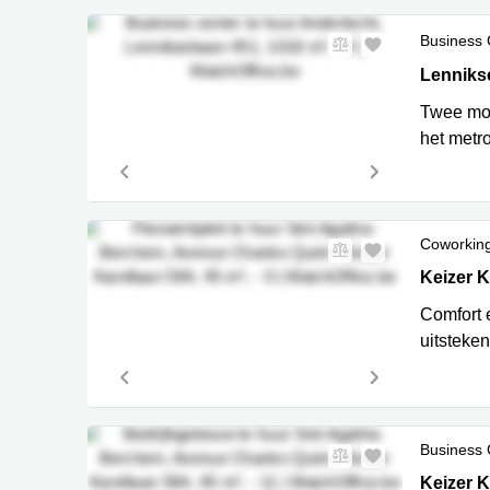
Business 
Lennikse
Lenniks
Twee mod
het metr
Coworkin
Avenue Ch
Keizer K
Comfort 
uitsteken
Business 
Avenue Ch
Keizer K