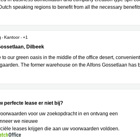
 Dutch speaking regions to benefit from all the necessary benefit
g
Kantoor
+1
ssetlaan 40, Dilbeek
ossetlaan, Dilbeek
o our green oasis in the middle of the office desert, conveniently
jgaarden. The former warehouse on the Alfons Gossetlaan has 
w perfecte lease er niet bij?
voorwaarden voor uw zoekopdracht in en ontvang een
anneer we nieuwe
iële leases krijgen die aan uw voorwaarden voldoen.