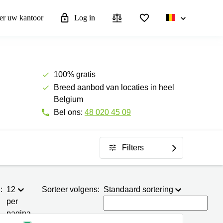
eer uw kantoor
Log in
100% gratis
Breed aanbod van locaties in heel
Belgium
Bel ons:
48 020 45 09
Filters
:
12
Sorteer volgens:
Standaard sortering
per
pagina