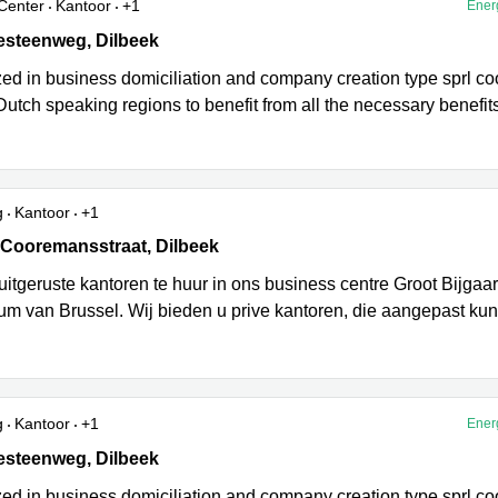
Center
Kantoor
+1
Ener
steenweg 62/64, Dilbeek
esteenweg, Dilbeek
zed in business domiciliation and company creation type sprl co
 Dutch speaking regions to benefit from all the necessary benefit
g
Kantoor
+1
Cooremansstraat 3, Dilbeek
 Cooremansstraat, Dilbeek
 uitgeruste kantoren te huur in ons business centre Groot Bijga
rum van Brussel. Wij bieden u prive kantoren, die aangepast k
g
Kantoor
+1
Ener
steenweg 62/64, Dilbeek
esteenweg, Dilbeek
zed in business domiciliation and company creation type sprl co