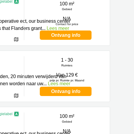
gielabel
100 m²
Gebied
N/A
operative ect, our business center
Contact for price
s that Flanders grant
...
Lees meer
Ontvang info
1 - 30
Ruimtes
Van 129 €
arden, 20 minuten verwijderd van
prijs pr. Ruimte pr. Maand
unnen worden naar uw
...
Lees meer
Ontvang info
gielabel
100 m²
Gebied
N/A
operative ect, our business center