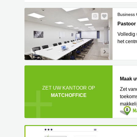
Business 
Pastoor 
Pastoor
Volledig
het cent
Maak u
ZET UW KANTOOR OP
Zet van
MATCHOFFICE
toekoms
makkeli