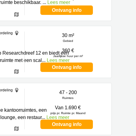
 ruimte beschikbaar.
...
Lees meer
Ontvang info
ordeling
30 m²
Gebied
360 €
op Researchdreef 12 en biedt een
Jaarlijkse huur per m²
ruimte met een scal
...
Lees meer
Ontvang info
ordeling
47 - 200
Ruimtes
Van 1.690 €
e kantoorruimtes, een
prijs pr. Ruimte pr. Maand
 lounge, een restaur
...
Lees meer
Ontvang info