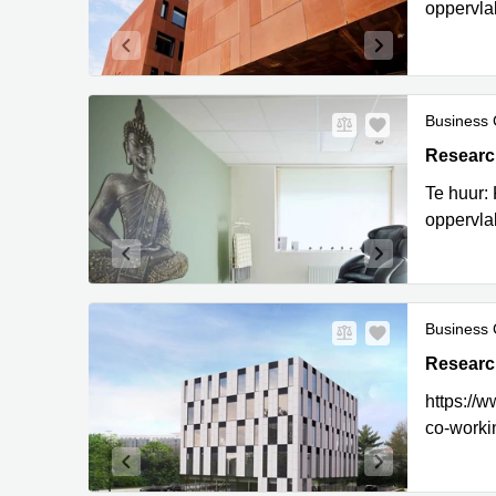
oppervlak
Business 
Research
Researc
Te huur: 
oppervla
Business 
Research
Researc
https://
co-worki