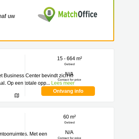
anaf uw
15 - 664 m²
Gebied
N/A
et Business Center bevindt zich in
Contact for price
al. Op een totale opp
...
Lees meer
Ontvang info
60 m²
Gebied
N/A
antoorruimtes. Met een
Contact for price