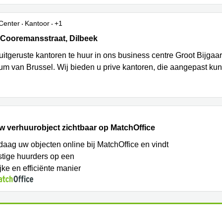
Center
Kantoor
+1
Cooremansstraat 3, Dilbeek
 Cooremansstraat, Dilbeek
 uitgeruste kantoren te huur in ons business centre Groot Bijga
rum van Brussel. Wij bieden u prive kantoren, die aangepast k
w verhuurobject zichtbaar op MatchOffice
daag uw objecten online bij MatchOffice en vindt
tige huurders op een
jke en efficiënte manier