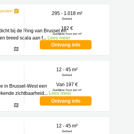
gielabel
295 - 1.018 m²
Gebied
182 €
icht bij de Ring van Brussel en
Jaarlijkse huur per m²
en breed scala aan f
...
Lees meer
Ontvang info
12 - 45 m²
Gebied
Van 197 €
re in Brussel-West een
Jaarlijkse huur per m²
tekende zichtbaarheid
...
Lees meer
Ontvang info
12 - 45 m²
Gebied