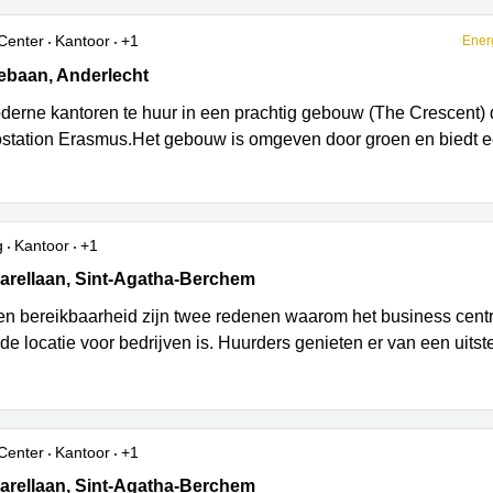
Center
Kantoor
+1
Ener
baan 451, Anderlecht
ebaan, Anderlecht
erne kantoren te huur in een prachtig gebouw (The Crescent) d
ostation Erasmus.Het gebouw is omgeven door groen en biedt e
g
Kantoor
+1
arles Quint / Keizer Karellaan 584, Sint-Agatha-Berchem
arellaan, Sint-Agatha-Berchem
en bereikbaarheid zijn twee redenen waarom het business cent
de locatie voor bedrijven is. Huurders genieten er van een uits
Center
Kantoor
+1
arles Quint / Keizer Karellaan 584, Sint-Agatha-Berchem
arellaan, Sint-Agatha-Berchem