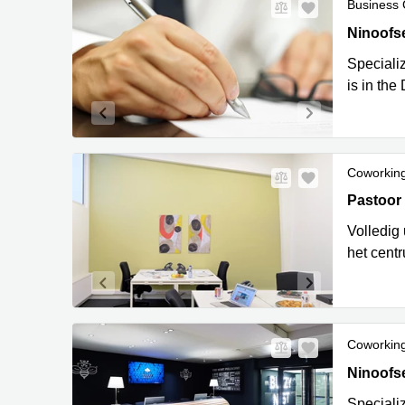
Business 
Ninoofse
Ninoofs
Speciali
is in the
Coworkin
Pastoor 
Pastoor
Volledig
het cent
Coworkin
Ninoofse
Ninoofs
Speciali