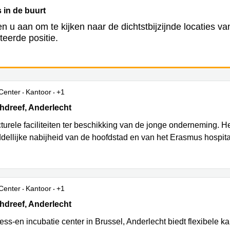
 in de buurt
en u aan om te kijken naar de dichtstbijzijnde locaties v
teerde positie.
Center
Kantoor
+1
 LA RECHERCHE 12, Anderlecht, Anderlecht
hdreef, Anderlecht
cturele faciliteiten ter beschikking van de jonge onderneming. H
dellijke nabijheid van de hoofdstad en van het Erasmus hospita
Center
Kantoor
+1
 LA RECHERCHE 12, Anderlecht, Anderlecht
hdreef, Anderlecht
ess-en incubatie center in Brussel, Anderlecht biedt flexibele k