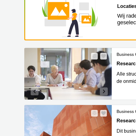
Locaties
Wij rad
geselec
Business 
ALLEE DE
Researc
Alle stru
de onmid
Business 
ALLEE DE
Researc
Dit busin