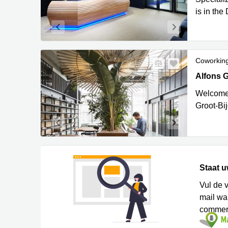
is in the
Coworkin
Alfons Go
Alfons G
Welcome t
Groot-Bi
Staat u
Vul de 
mail w
commerc