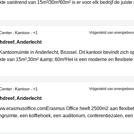
te variërend van 15m²/30m²60m² is er voor elk bedrijf de juiste
Center
Kantoor
+1
Vrijgesteld van energiebeo
dreef 12, Anderlecht
hdreef, Anderlecht
Kantoorruimte in Anderlecht, Brussel. Dit kantoor bevindt zich 
kte van 15m²,30m² &amp; 60m²Het is een moderne en flexibele 
Center
Kantoor
+1
Vrijgesteld van energiebeo
dreef 10, Anderlecht
hdreef, Anderlecht
www.erasmusoffice.comErasmus Office heeft 2500m2 aan flexibel
ngruimte, een koffiehoek, een auditorium, conferentiezalen, een