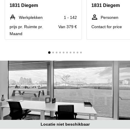
kantoor
Mechelen
Elsene
1831 Diegem
1831 Diegem
huren
Coworking-
Brugge
ruimtes te
Werkplekken
1 - 142
Personen
huur in
Herentals
prijs pr. Ruimte pr.
Van 379 €
Contact for price
Gent
Maand
Aalst
Coworking
Sint-
Oostende
Niklaas
Vergaderzaal
huren in
Gent
Handelspand
te huur in
Hasselt
Location
centre
d'affaires
à Mons
Huren
Locatie niet beschikbaar
virtueel