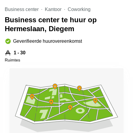
kantoor in
Business center
Kantoor
Coworking
Antwerpen
Business center te huur op
Vergaderzaal
huren in
Hermeslaan, Diegem
Antwerpen
Locaux
Geverifieerde huurovereenkomst
commerciaux
à louer en
1 - 30
Bruxelles
Ruimtes
Kantoor
te huur
in Sint-
Niklaas