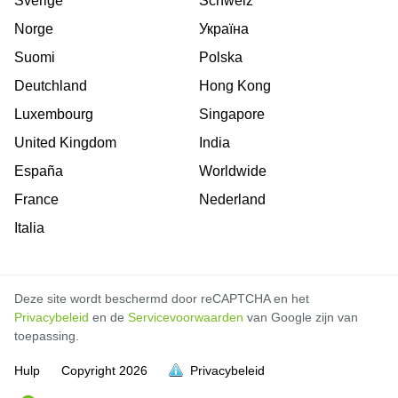
Sverige
Schweiz
Norge
Україна
Suomi
Polska
Deutchland
Hong Kong
Luxembourg
Singapore
United Kingdom
India
España
Worldwide
France
Nederland
Italia
Deze site wordt beschermd door reCAPTCHA en het
Privacybeleid
en de
Servicevoorwaarden
van Google zijn van
toepassing.
Hulp
Copyright
2026
Privacybeleid
vol is
vol is
vol is
vol is
vol is
vol is
vol is
vol is
vol is
vol is