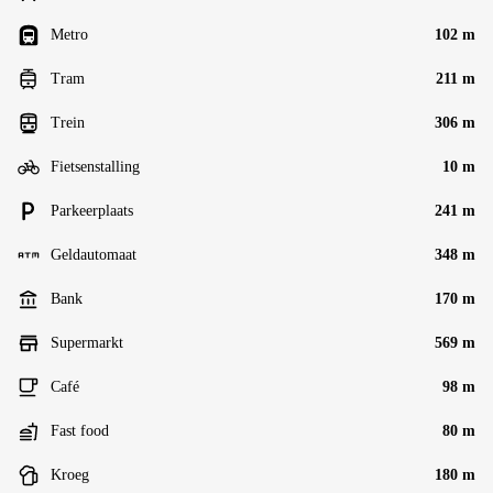
Metro
102 m
Tram
211 m
Trein
306 m
Fietsenstalling
10 m
Parkeerplaats
241 m
Geldautomaat
348 m
Bank
170 m
Supermarkt
569 m
Café
98 m
Fast food
80 m
Kroeg
180 m