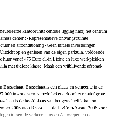
eubileerde kantoorunits centrale ligging nabij het centrum
iness center : •Representatieve ontvangstruimte,
uur en airconditioning •Geen initiële investeringen,
 •Uitzicht op en genieten van de eigen parktuin, voldoende
e huur vanaf 475 Euro all-in Lichte en luxe werkplekken
la met tijdloze klasse. Maak een vrijblijvende afspraak
n Brasschaat. Brasschaat is een plaats en gemeente in de
37.000 inwoners en is mede bekend door het relatief grote
asschaat is de hoofdplaats van het gerechtelijk kanton
november 2006 won Brasschaat de LivCom-Award 2006 voor
elegen tussen de verkeeras tussen Antwerpen en de