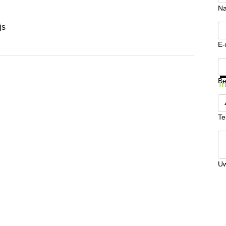
N
js
E-
Kr
Be
Tr
Te
Uw