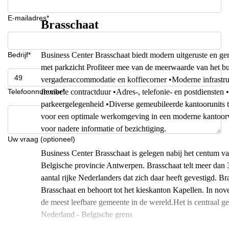
E-mailadres*
Brasschaat
Bedrijf*
Business Center Brasschaat biedt modern uitgeruste en gem
met parkzicht Profiteer mee van de meerwaarde van het bus
vergaderaccommodatie en koffiecorner •Moderne infrastruct
Telefoonnummer*
flexibele contractduur •Adres-, telefonie- en postdiensten
parkeergelegenheid •Diverse gemeubileerde kantoorunits t
voor een optimale werkomgeving in een moderne kantoorvil
voor nadere informatie of bezichtiging.
Uw vraag (optioneel)
Business Center Brasschaat is gelegen nabij het centum va
Belgische provincie Antwerpen. Brasschaat telt meer dan 
aantal rijke Nederlanders dat zich daar heeft gevestigd. Br
Brasschaat en behoort tot het kieskanton Kapellen. In 
de meest leefbare gemeente in de wereld.Het is centraal g
Nederland - Belgische grens