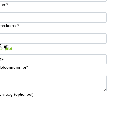
aam*
mailadres*
ijg informatie en prijzen
Gegevensbescherming
drijf*
ustpilot
lefoonnummer*
 vraag (optioneel)