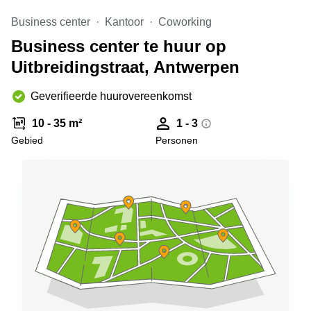
kantoor in
Business center
Kantoor
Coworking
Antwerpen
Business center te huur op
Vergaderzaal
huren in
Uitbreidingstraat, Antwerpen
Antwerpen
Locaux
Geverifieerde huurovereenkomst
commerciaux
à louer en
10 - 35 m²
1 - 3
Bruxelles
Gebied
Personen
Kantoor
te huur
in Sint-
Niklaas