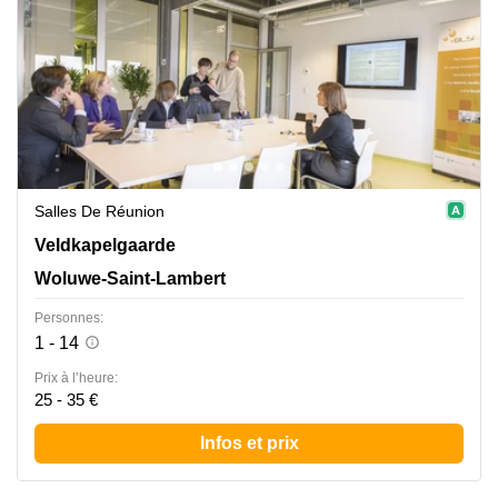
Salles De Réunion
Veldkapelgaarde 30, Woluwe-Saint-Lambert
Veldkapelgaarde
Woluwe-Saint-Lambert
Personnes:
1 - 14
Prix à l’heure:
25 - 35 €
Infos et prix