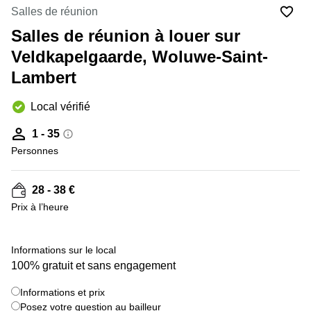
Salles de réunion
Centre
Louvain
d'affaires
Salles de réunion à louer sur
la
Anvers
Neuve
Veldkapelgaarde, Woluwe-Saint-
Centre
Wallonie
Lambert
d'affaires
Gand
Wavre
Local vérifié
Centre
d'affaires
1 - 35
Ville de
Personnes
Bruxelles
Coworking
Ixelles
28 - 38 €
Prix à l’heure
Coworking
+ 7 images
Namur
Coworking
Informations sur le local
Tournai
100% gratuit et sans engagement
Salle de
Informations et prix
conférence
Posez votre question au bailleur
Bruxelles