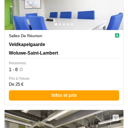
Salles De Réunion
Veldkapelgaarde 30, Woluwe-Saint-Lambert
Veldkapelgaarde
Woluwe-Saint-Lambert
Personnes:
1 - 8
Prix à l’heure:
De 25 €
Infos et prix