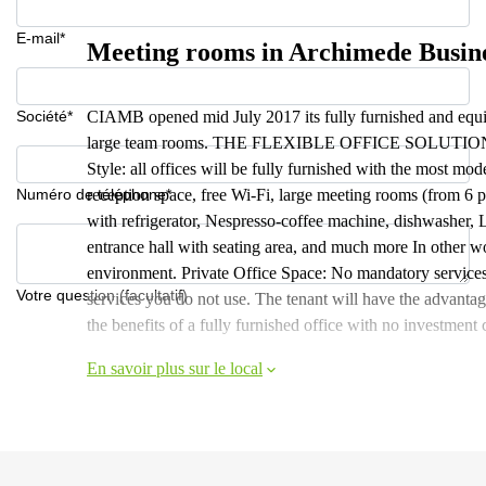
E-mail*
Meeting rooms in Archimede Busine
Société*
CIAMB opened mid July 2017 its fully furnished and equipp
large team rooms. THE FLEXIBLE OFFICE SOLUTIONS We 
Style: all offices will be fully furnished with the most mod
Numéro de téléphone*
reception space, free Wi-Fi, large meeting rooms (from 6 p
with refrigerator, Nespresso-coffee machine, dishwasher, L
entrance hall with seating area, and much more In other wor
environment. Private Office Space: No mandatory services
Votre question (facultatif)
services you do not use. The tenant will have the advantage
the benefits of a fully furnished office with no investment co
En savoir plus sur le local