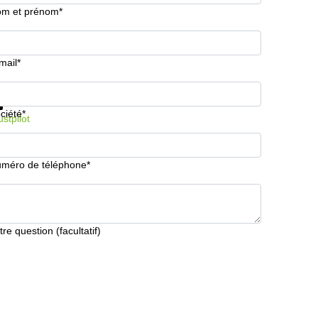
m et prénom*
mail*
formations et prix
Protection des données
ciété*
ustpilot
méro de téléphone*
tre question (facultatif)