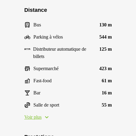
Distance
Bus
130 m
Parking à vélos
544 m
Distributeur automatique de
125 m
billets
Supermarché
423 m
Fast-food
61 m
Bar
16 m
Salle de sport
55 m
Voir plus