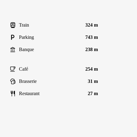
Train
324 m
Parking
743 m
Banque
238 m
Café
254 m
Brasserie
31 m
Restaurant
27 m