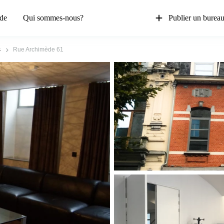
de
Qui sommes-nous?
Publier un burea
s
Rue Archimède 61