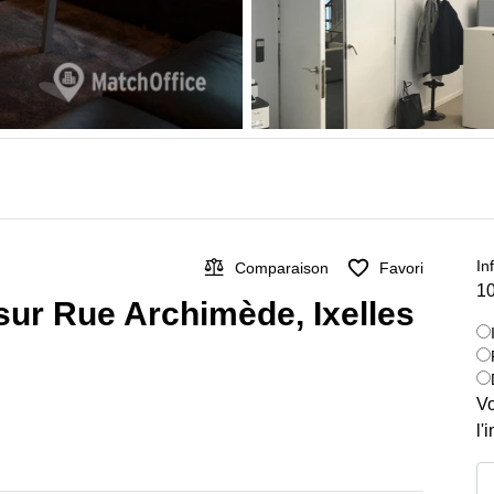
In
Comparaison
Favori
10
 sur Rue Archimède, Ixelles
Vo
l'