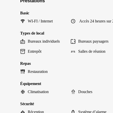
Prestations
Basic
WI-FI / Internet
Accès 24 heures sur 
Types de local
Bureaux individuels
Bureaux paysagers
Entrepôt
Salles de réunion
Repas
Restauration
Équipement
Climatisation
Douches
Sécurité
Réception
Système d’alarme