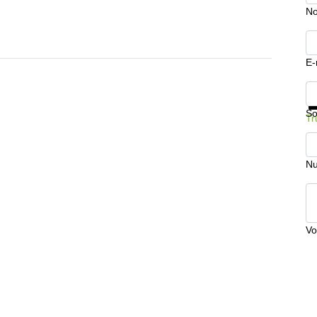
No
E-
In
So
Tr
Nu
Vo