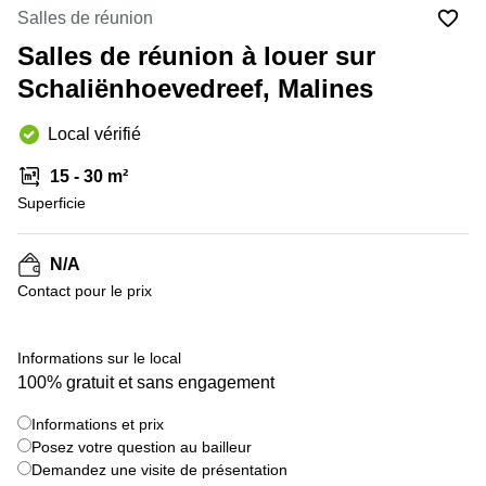
Salles de réunion
Centre
Louvain
d'affaires
Salles de réunion à louer sur
la
Anvers
Neuve
Schaliënhoevedreef, Malines
Centre
Wallonie
d'affaires
Local vérifié
Gand
Wavre
15 - 30 m²
Centre
d'affaires
Superficie
Ville de
Bruxelles
N/A
Coworking
Contact pour le prix
Ixelles
Coworking
Namur
Informations sur le local
100% gratuit et sans engagement
Coworking
Tournai
Informations et prix
Salle de
Posez votre question au bailleur
conférence
Demandez une visite de présentation
Bruxelles