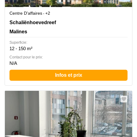
Centre D'affaires
+2
Schaliënhoevedreef 20T, Malines
Schaliënhoevedreef
Malines
Superficie:
12 - 150 m²
Contact pour le prix:
N/A
Infos et prix