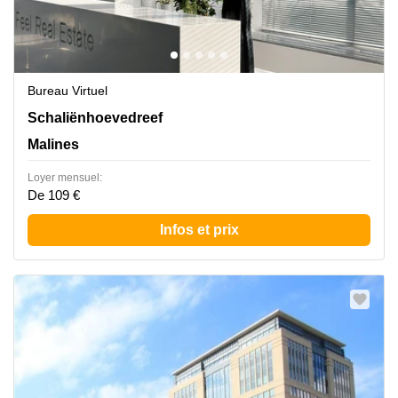
Bureau Virtuel
Schaliënhoevedreef 20T, Malines
Schaliënhoevedreef
Malines
Loyer mensuel:
De 109 €
Infos et prix