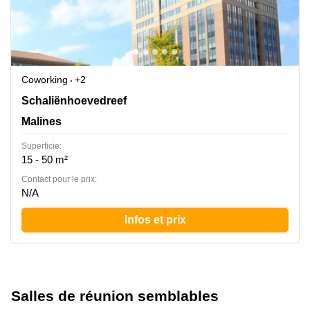
Coworking
+2
Schaliënhoevedreef 20T, Malines
Schaliënhoevedreef
Malines
Superficie:
15 - 50 m²
Contact pour le prix:
N/A
Infos et prix
Salles de réunion semblables