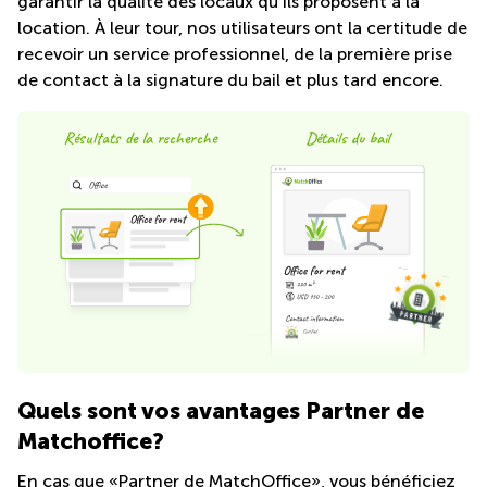
garantir la qualité des locaux qu’ils proposent à la
Centre
location. À leur tour, nos utilisateurs ont la certitude de
Louvain
d'affaires
recevoir un service professionnel, de la première prise
la
Anvers
Neuve
de contact à la signature du bail et plus tard encore.
Centre
Wallonie
d'affaires
Résultats de la recherche
Détails du bail
Gand
Wavre
Centre
d'affaires
Ville de
Bruxelles
Coworking
Ixelles
Coworking
Namur
Coworking
Tournai
Quels sont vos avantages Partner de
Matchoffice?
Salle de
conférence
En cas que «Partner de MatchOffice», vous bénéficiez
Bruxelles