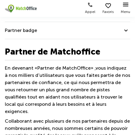
Appel
Favoris
Menu
Rechercher / publier
Partner badge
Aide
Types
Villes
Recherches
d'espaces
Populaires
populaires
Aide
Partner de Matchoffice
commerciaux
Qui sommes-nous?
Alost
Bureau
Bureaux
a louer
Questions fréquemment posées par les locataires
En devenant «Partner de MatchOffice» ,vous indiquez
Anderlecht
Anvers
Publier un bureau
Centre
à nos milliers d’utilisateurs que vous faites partie de nos
Questions fréquemment posées par les bailleurs
Anvers
d’affaires
Bureau à
partenaires de confiance, ce qui nous permettra de
louer
Prix
Bruges
Coworking
vous retourner un plus grand nombre de pistes
Bruxelles
Aide pour une location plus rapide
qualifiées tout en aidant nos utilisateurs à trouver le
Bruxelles
Salles
Bureau
Connexion
local qui correspond à leurs besoins et à leurs
Quality Score
de
a louer
Bruxelles
réunion
Gand
exigences.
Aeroport
Partner badge
Choisissez une langue
flamand
Bureau
Collaborant avec plusieurs de nos partenaires depuis de
Bureau
Gand
virtuel
à louer
nombreuses années, nous sommes certains de pouvoir
Liège
Hasselt