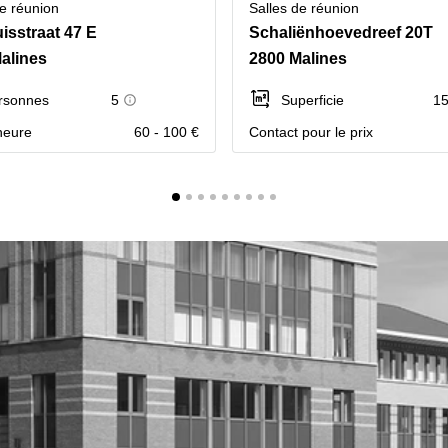
de réunion
Salles de réunion
isstraat 47 E
Schaliënhoevedreef 20T
alines
2800 Malines
rsonnes
5
Superficie
15
’heure
60 - 100 €
Contact pour le prix