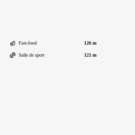
Fast-food
126 m
Salle de sport
121 m