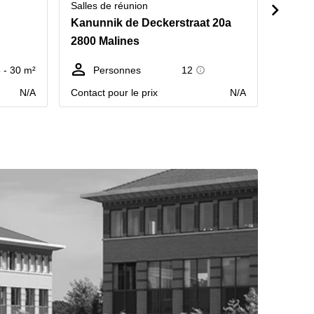
Salles de réunion
Salles 
Kanunnik de Deckerstraat 20a
Kanun
2800 Malines
2800 
 - 30 m²
Personnes
12
P
N/A
Contact pour le prix
N/A
Contact