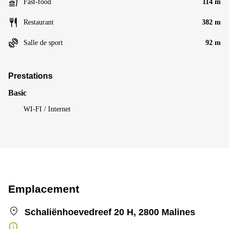
Fast-food
114 m
Restaurant
382 m
Salle de sport
92 m
Prestations
Basic
WI-FI / Internet
Emplacement
Schaliënhoevedreef 20 H, 2800 Malines