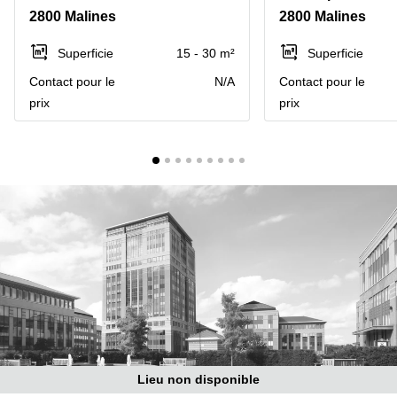
2800 Malines
2800 Malines
Centre
Louvain
d'affaires
la
Anvers
Superficie
15 - 30 m²
Superficie
Neuve
Contact pour le
N/A
Contact pour le
Centre
Wallonie
d'affaires
prix
prix
Gand
Wavre
Centre
d'affaires
Ville de
Bruxelles
Coworking
Ixelles
Coworking
Namur
Coworking
Tournai
Salle de
conférence
Lieu non disponible
Bruxelles