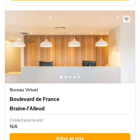
Bureau Virtuel
Boulevard de France 9, Braine-l'Alleud
Boulevard de France
Braine-l'Alleud
Contact pour le prix:
N/A
Infos et prix