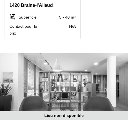
1420 Braine-l'Alleud
Centre
Louvain
d'affaires
la
Anvers
Superficie
5 - 40 m²
Neuve
Contact pour le
N/A
Centre
Wallonie
d'affaires
prix
Gand
Wavre
Centre
d'affaires
Ville de
Bruxelles
Coworking
Ixelles
Coworking
Namur
Coworking
Tournai
Lieu non disponible
Salle de
conférence
Bruxelles