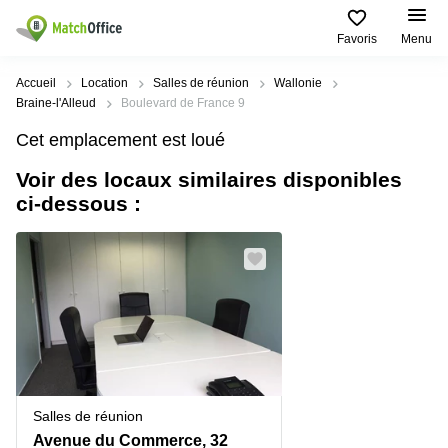
Favoris
Menu
Rechercher / publier
Accueil
Location
Salles de réunion
Wallonie
Braine-l'Alleud
Boulevard de France 9
Aide
Types
Villes
Recherches
Cet emplacement est loué
d'espaces
Populaires
populaires
commerciaux
Voir des locaux similaires disponibles
Qui sommes-nous?
Alost
Bureau
ci-dessous :
Bureaux
a louer
Anderlecht
Anvers
Publier un bureau
Centre
Anvers
d’affaires
Bureau à
louer
Prix
Bruges
Coworking
Bruxelles
Bruxelles
Salles
Bureau
Connexion
de
a louer
Bruxelles
réunion
Gand
Aeroport
Choisissez une langue
flamand
Bureau
Bureau
Gand
Salles de réunion
virtuel
à louer
Liège
Avenue du Commerce, 32
Hasselt