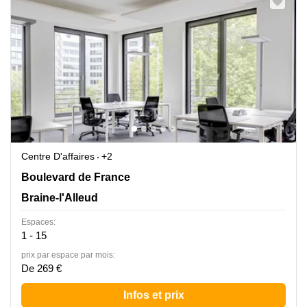
Centre D'affaires
+2
Boulevard de France 9, Braine-l'Alleud
Boulevard de France
Braine-l'Alleud
Espaces:
1 - 15
prix par espace par mois:
De 269 €
Infos et prix