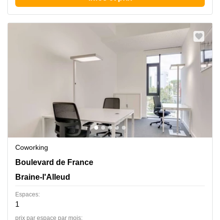
Coworking
Boulevard de France 9, Braine-l'Alleud
Boulevard de France
Braine-l'Alleud
Espaces:
1
prix par espace par mois: