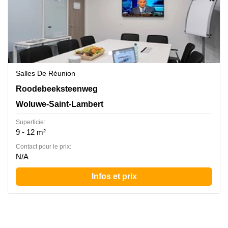
Salles De Réunion
Ch. de Roodebeek, 206, Bruxelles, Woluwe-Saint-
Roodebeeksteenweg
Lambert
Woluwe-Saint-Lambert
Superficie:
9 - 12 m²
Contact pour le prix:
N/A
Infos et prix