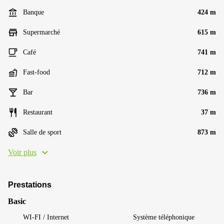
Banque
424 m
Supermarché
615 m
Café
741 m
Fast-food
712 m
Bar
736 m
Restaurant
37 m
Salle de sport
873 m
Voir plus
Prestations
Basic
WI-FI / Internet
Système téléphonique