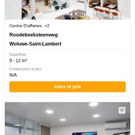
Centre D'affaires
+2
Ch. de Roodebeek, 206, Bruxelles, Woluwe-Saint-
Roodebeeksteenweg
Lambert
Woluwe-Saint-Lambert
Superficie:
9 - 12 m²
Contact pour le prix:
N/A
Infos et prix