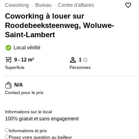
Coworking
Bureau
Centre d'affaires
Centre
Louvain
d'affaires
Coworking à louer sur
la
Anvers
Neuve
Roodebeeksteenweg, Woluwe-
Centre
Wallonie
Saint-Lambert
d'affaires
Gand
Wavre
Local vérifié
Centre
d'affaires
9 - 12 m²
1
Ville de
Superficie
Bruxelles
Personnes
Coworking
Ixelles
N/A
Contact pour le prix
Coworking
+ 5 images
Namur
Coworking
Informations sur le local
Tournai
100% gratuit et sans engagement
Salle de
Informations et prix
conférence
Posez votre question au bailleur
Bruxelles