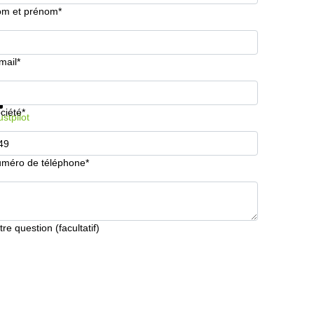
m et prénom*
mail*
formations et prix
Protection des données
ciété*
ustpilot
méro de téléphone*
tre question (facultatif)