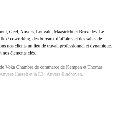
nhout, Geel, Anvers, Louvain, Maastricht et Bruxelles. Le
 flex/ coworking, des bureaux d’affaires et des salles de
frons nos clients un lieu de travail professionnel et dynamique.
ont nos élements clés.
 près de Voka Chambre de commerce de Kempen et Thomas
 Anvers-Hasselt et la E34 Anvers-Eindhoven.