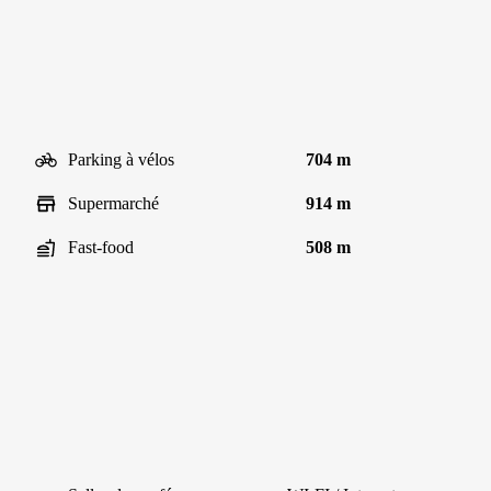
Parking à vélos
704 m
Supermarché
914 m
Fast-food
508 m