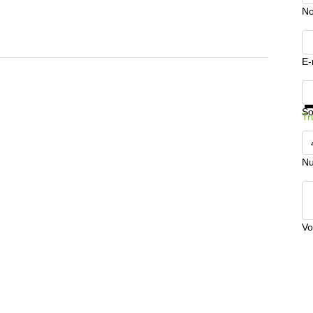
No
E-
In
So
Tr
Nu
Vo