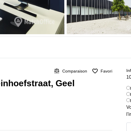
In
Comparaison
Favori
10
inhoefstraat, Geel
Vo
l'