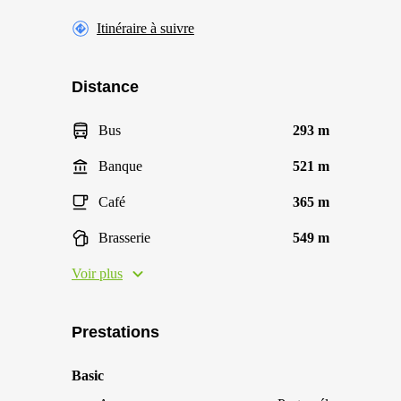
Itinéraire à suivre
Distance
Bus
293 m
Banque
521 m
Café
365 m
Brasserie
549 m
Voir plus
Prestations
Basic