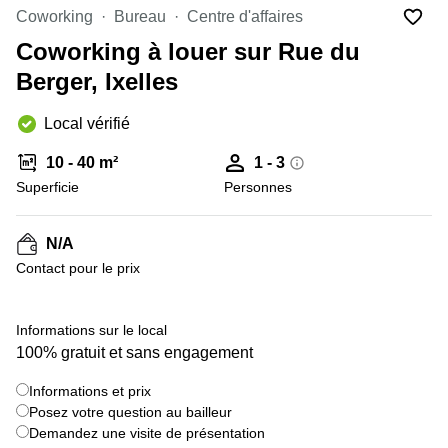
Coworking
Bureau
Centre d'affaires
Centre
Louvain
d'affaires
Coworking à louer sur Rue du
la
Anvers
Neuve
Berger, Ixelles
Centre
Wallonie
d'affaires
Local vérifié
Gand
Wavre
10 - 40 m²
1 - 3
Centre
d'affaires
Superficie
Personnes
Ville de
Bruxelles
N/A
Coworking
Contact pour le prix
Ixelles
Coworking
+ 5 images
Namur
Informations sur le local
100% gratuit et sans engagement
Coworking
Tournai
Informations et prix
Salle de
Posez votre question au bailleur
conférence
Demandez une visite de présentation
Bruxelles