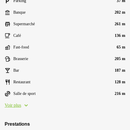
Parking
37 m
Banque
202 m
Supermarché
261 m
Café
136 m
Fast-food
65 m
Brasserie
205 m
Bar
187 m
Restaurant
128 m
Salle de sport
216 m
Voir plus
Prestations