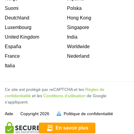
Suomi
Polska
Deutchland
Hong Kong
Luxembourg
Singapore
United Kingdom
India
España
Worldwide
France
Nederland
Italia
Ce site est protégé par reCAPTCHA et les
Règles de
confidentialité
et les
Conditions d’utilisation
de Google
s’appliquent.
Aide
Copyright
2026
Politique de confidentialité
soit pleine.
soit pleine.
soit pleine.
soit pleine.
soit pleine.
soit pleine.
soit pleine.
soit pleine.
soit pleine.
soit pleine.
soit pleine.
En savoir plus