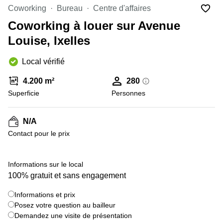
Coworking
Bureau
Centre d'affaires
Centre
Louvain
d'affaires
Coworking à louer sur Avenue
la
Anvers
Neuve
Louise, Ixelles
Centre
Wallonie
d'affaires
Local vérifié
Gand
Wavre
4.200 m²
280
Centre
d'affaires
Superficie
Personnes
Ville de
Bruxelles
N/A
Coworking
Contact pour le prix
Ixelles
Coworking
+ 14 images
Namur
Informations sur le local
100% gratuit et sans engagement
Coworking
Tournai
Informations et prix
Salle de
Posez votre question au bailleur
conférence
Demandez une visite de présentation
Bruxelles