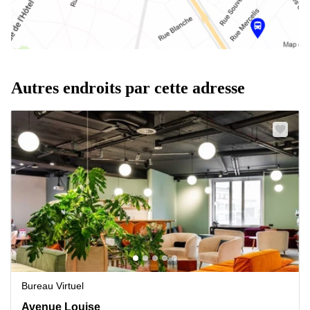
Autres endroits par cette adresse
Bureau Virtuel
Avenue Louise 54, Ixelles
Avenue Louise