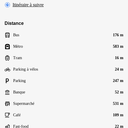
Itinéraire à suivre
Distance
Bus
176 m
Métro
583 m
Tram
16 m
Parking à vélos
24 m
Parking
247 m
Banque
52 m
Supermarché
531 m
Café
109 m
Fast-food
22 m