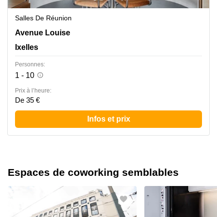
Salles De Réunion
Avenue Louise 54, Ixelles
Avenue Louise
Ixelles
Personnes:
1 - 10
Prix à l’heure:
De 35 €
Infos et prix
Espaces de coworking semblables