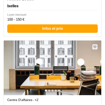
Ixelles
Loyer mensuel:
100 - 150 €
Infos et prix
Centre D'affaires
+2