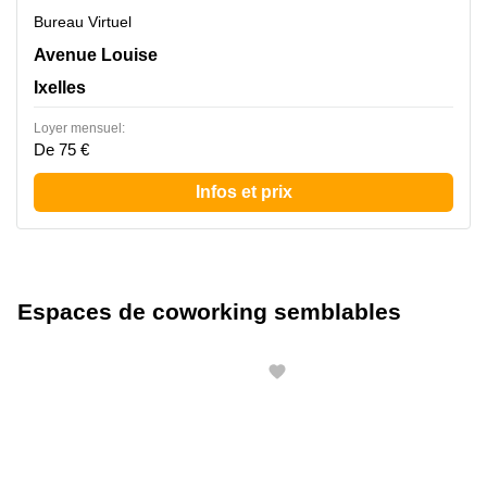
Bureau Virtuel
Avenue Louise 367, Ixelles
Avenue Louise
Ixelles
Loyer mensuel:
De 75 €
Infos et prix
Espaces de coworking semblables