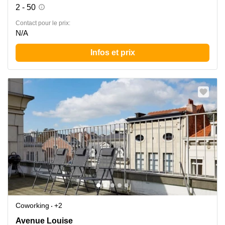
2 - 50
Contact pour le prix:
N/A
Infos et prix
Coworking
+2
Avenue Louise 367, Ixelles
Avenue Louise