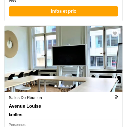
N/A
Infos et prix
Salles De Réunion
Avenue Louise 367, Ixelles
Avenue Louise
Ixelles
Personnes: