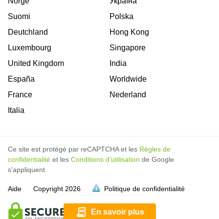
Norge
Україна
Suomi
Polska
Deutchland
Hong Kong
Luxembourg
Singapore
United Kingdom
India
España
Worldwide
France
Nederland
Italia
Ce site est protégé par reCAPTCHA et les
Règles de
confidentialité
et les
Conditions d’utilisation
de Google
s’appliquent.
Aide
Copyright
2026
Politique de confidentialité
soit pleine.
soit pleine.
soit pleine.
soit pleine.
soit pleine.
soit pleine.
soit pleine.
soit pleine.
soit pleine.
soit pleine.
soit pleine.
soit pleine.
soit pleine.
soit pleine.
soit pleine.
soit pleine.
soit pleine.
En savoir plus