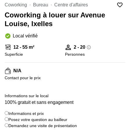
Coworking
Bureau
Centre d'affaires
Centre
Louvain
d'affaires
Coworking à louer sur Avenue
la
Anvers
Neuve
Louise, Ixelles
Centre
Wallonie
d'affaires
Local vérifié
Gand
Wavre
12 - 55 m²
2 - 20
Centre
d'affaires
Superficie
Personnes
Ville de
Bruxelles
N/A
Coworking
Contact pour le prix
Ixelles
Coworking
+ 22 images
Namur
Informations sur le local
100% gratuit et sans engagement
Coworking
Tournai
Informations et prix
Salle de
Posez votre question au bailleur
conférence
Demandez une visite de présentation
Bruxelles