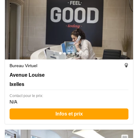
Bureau Virtuel
Avenue Louise 367, Ixelles
Avenue Louise
Ixelles
Contact pour le prix:
N/A
Infos et prix