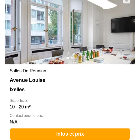
Salles De Réunion
Avenue Louise 367, Ixelles
Avenue Louise
Ixelles
Superficie:
10 - 20 m²
Contact pour le prix:
N/A
Infos et prix