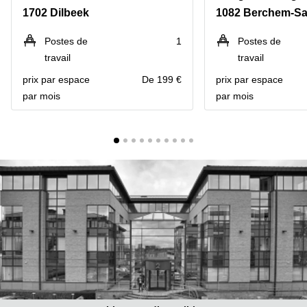
1702 Dilbeek
1082 Berchem-Sa
Centre
Louvain
d'affaires
la
Anvers
Postes de
1
Postes de
Neuve
travail
travail
Centre
Wallonie
d'affaires
prix par espace
De 199 €
prix par espace
Gand
Wavre
par mois
par mois
Centre
d'affaires
Ville de
Bruxelles
Coworking
Ixelles
Coworking
Namur
Coworking
Tournai
Salle de
conférence
Bruxelles