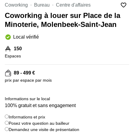
Coworking
Bureau
Centre d'affaires
Centre
Louvain
d'affaires
Coworking à louer sur Place de la
la
Anvers
Neuve
Minoterie, Molenbeek-Saint-Jean
Centre
Wallonie
d'affaires
Local vérifié
Gand
Wavre
150
Centre
d'affaires
Espaces
Ville de
Bruxelles
89 - 499 €
Coworking
prix par espace par mois
Ixelles
Coworking
Namur
Informations sur le local
100% gratuit et sans engagement
Coworking
Tournai
Informations et prix
Salle de
Posez votre question au bailleur
conférence
Demandez une visite de présentation
Bruxelles