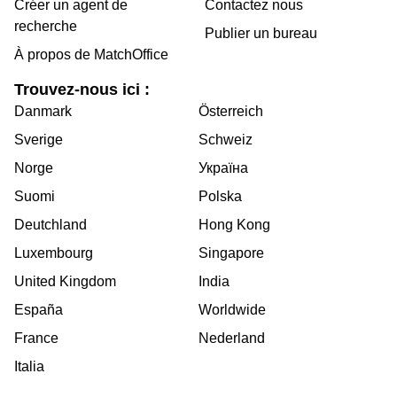
Créer un agent de
Contactez nous
recherche
Publier un bureau
À propos de MatchOffice
Trouvez-nous ici :
Danmark
Österreich
Sverige
Schweiz
Norge
Україна
Suomi
Polska
Deutchland
Hong Kong
Luxembourg
Singapore
United Kingdom
India
España
Worldwide
France
Nederland
Italia