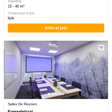
Superficie:
15 - 40 m²
Contact pour le prix:
N/A
Infos et prix
Salles De Réunion
Everselstraat 133, Béringue
Everselstraat