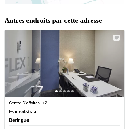
Autres endroits par cette adresse
Centre D'affaires
+2
Everselstraat 133, Béringue
Everselstraat
Béringue