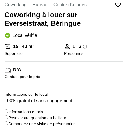
Coworking
Bureau
Centre d'affaires
Centre
Louvain
d'affaires
Coworking à louer sur
la
Anvers
Neuve
Everselstraat, Béringue
Centre
Wallonie
d'affaires
Local vérifié
Gand
Wavre
15 - 40 m²
1 - 3
Centre
d'affaires
Superficie
Personnes
Ville de
Bruxelles
N/A
Coworking
Contact pour le prix
Ixelles
Coworking
Namur
Informations sur le local
100% gratuit et sans engagement
Coworking
Tournai
Informations et prix
Salle de
Posez votre question au bailleur
conférence
Demandez une visite de présentation
Bruxelles