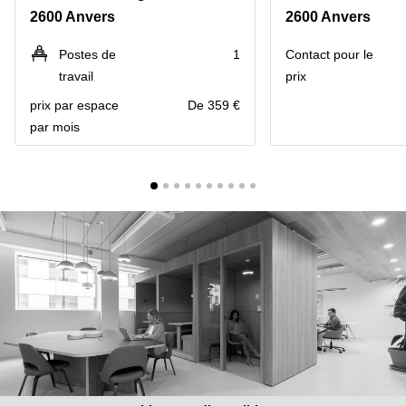
2600 Anvers
2600 Anvers
Centre
Louvain
d'affaires
la
Anvers
Postes de
1
Contact pour le
Neuve
travail
prix
Centre
Wallonie
d'affaires
prix par espace
De 359 €
Gand
Wavre
par mois
Centre
d'affaires
Ville de
Bruxelles
Coworking
Ixelles
Coworking
Namur
Coworking
Tournai
Salle de
conférence
Bruxelles