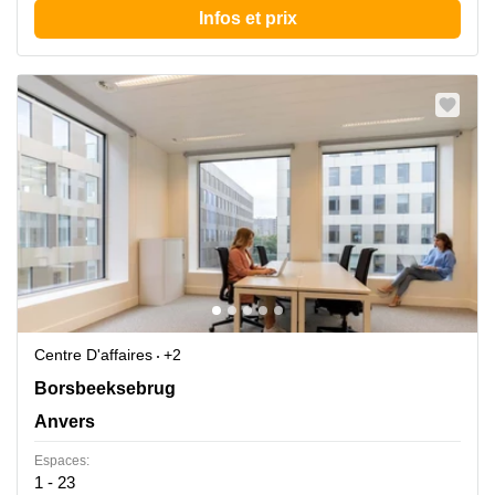
Infos et prix
Centre D'affaires
+2
Borsbeeksebrug 34, Anvers
Borsbeeksebrug
Anvers
Espaces:
1 - 23