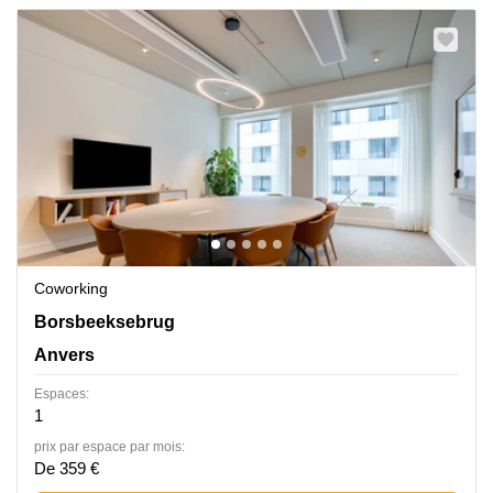
Coworking
Borsbeeksebrug 34, Anvers
Borsbeeksebrug
Anvers
Espaces:
1
prix par espace par mois:
De 359 €