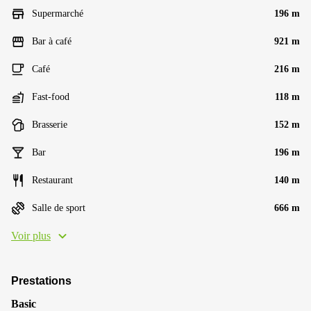
Supermarché
196 m
Bar à café
921 m
Café
216 m
Fast-food
118 m
Brasserie
152 m
Bar
196 m
Restaurant
140 m
Salle de sport
666 m
Voir plus
Prestations
Basic