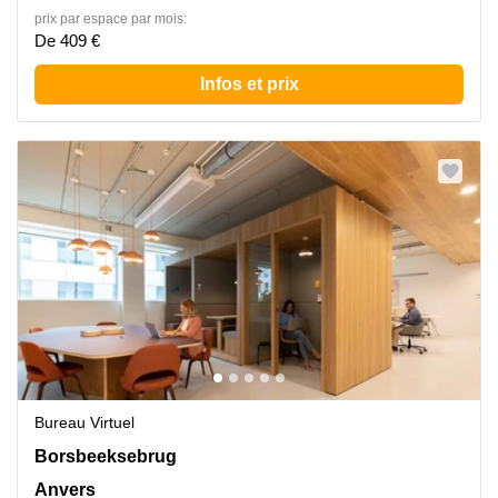
prix par espace par mois:
De 409 €
Infos et prix
Bureau Virtuel
Borsbeeksebrug 34, Anvers
Borsbeeksebrug
Anvers