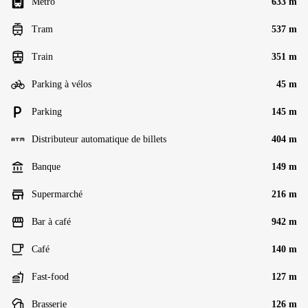
Métro
633 m
Tram
537 m
Train
351 m
Parking à vélos
45 m
Parking
145 m
Distributeur automatique de billets
404 m
Banque
149 m
Supermarché
216 m
Bar à café
942 m
Café
140 m
Fast-food
127 m
Brasserie
126 m