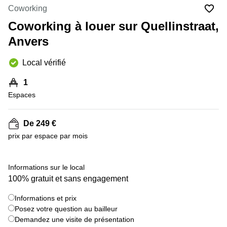
Coworking
Centre
Louvain
d'affaires
Coworking à louer sur Quellinstraat,
la
Anvers
Neuve
Anvers
Centre
Wallonie
d'affaires
Local vérifié
Gand
Wavre
1
Centre
d'affaires
Espaces
Ville de
Bruxelles
De 249 €
Coworking
prix par espace par mois
Ixelles
Coworking
Namur
Informations sur le local
100% gratuit et sans engagement
Coworking
Tournai
Informations et prix
Salle de
Posez votre question au bailleur
conférence
Demandez une visite de présentation
Bruxelles