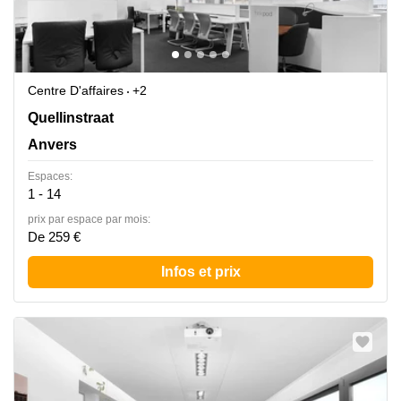
Centre D'affaires
+2
Quellinstraat 49, Anvers
Quellinstraat
Anvers
Espaces:
1 - 14
prix par espace par mois:
De 259 €
Infos et prix