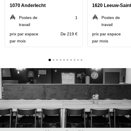
1070 Anderlecht
1620 Leeuw-Saint
Centre
Louvain
d'affaires
la
Anvers
Postes de
1
Postes de
Neuve
travail
travail
Centre
Wallonie
d'affaires
prix par espace
De 219 €
prix par espace
Gand
Wavre
par mois
par mois
Centre
d'affaires
Ville de
Bruxelles
Coworking
Ixelles
Coworking
Namur
Coworking
Tournai
Salle de
conférence
Bruxelles