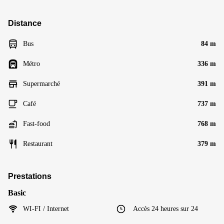
Distance
Bus
84 m
Métro
336 m
Supermarché
391 m
Café
737 m
Fast-food
768 m
Restaurant
379 m
Prestations
Basic
WI-FI / Internet
Accès 24 heures sur 24