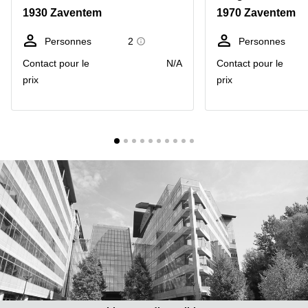
1930 Zaventem
1970 Zaventem
Centre
Louvain
d'affaires
la
Anvers
Personnes
2
Personnes
Neuve
Contact pour le
N/A
Contact pour le
Centre
Wallonie
d'affaires
prix
prix
Gand
Wavre
Centre
d'affaires
Ville de
Bruxelles
Coworking
Ixelles
Coworking
Namur
Coworking
Tournai
Salle de
conférence
Bruxelles