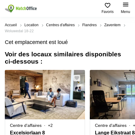
Favoris
Menu
Rechercher / publier
Accueil
Location
Centres d'affaires
Flandres
Zaventem
Woluwedal 18-22
Aide
Types
Villes
Recherches
Cet emplacement est loué
d'espaces
Populaires
populaires
commerciaux
Voir des locaux similaires disponibles
Qui sommes-nous?
Alost
Bureau
ci-dessous :
Bureaux
a louer
Anderlecht
Anvers
Publier un bureau
Centre
Anvers
d’affaires
Bureau à
louer
Prix
Bruges
Coworking
Bruxelles
Bruxelles
Salles
Bureau
Connexion
de
a louer
Bruxelles
réunion
Gand
Aeroport
Choisissez une langue
flamand
Bureau
Bureau
Gand
Centre d'affaires
+2
Centre d'affaires
virtuel
à louer
Liège
Excelsiorlaan 8
Lange Eikstraat 
Hasselt