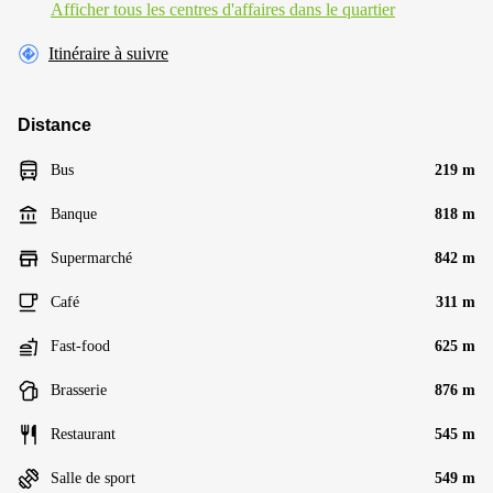
Afficher tous les centres d'affaires dans le quartier
Itinéraire à suivre
Distance
Bus
219 m
Banque
818 m
Supermarché
842 m
Café
311 m
Fast-food
625 m
Brasserie
876 m
Restaurant
545 m
Salle de sport
549 m