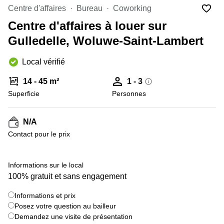
Centre d'affaires
Bureau
Coworking
Centre
Louvain
d'affaires
Centre d'affaires à louer sur
la
Anvers
Neuve
Gulledelle, Woluwe-Saint-Lambert
Centre
Wallonie
d'affaires
Local vérifié
Gand
Wavre
14 - 45 m²
1 - 3
Centre
d'affaires
Superficie
Personnes
Ville de
Bruxelles
N/A
Coworking
Contact pour le prix
Ixelles
Coworking
+ 5 images
Namur
Informations sur le local
100% gratuit et sans engagement
Coworking
Tournai
Informations et prix
Salle de
Posez votre question au bailleur
conférence
Demandez une visite de présentation
Bruxelles