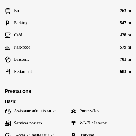
Bus
263 m
Parking
547 m
Café
428 m
Fast-food
579 m
Brasserie
781 m
Restaurant
683 m
Prestations
Basic
Assistante administrative
Porte-vélos
Services postaux
WI-FI / Internet
Accès 24 heures sur 24
Parking