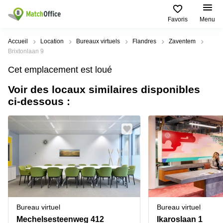
Favoris
Menu
Rechercher / publier
Accueil
Location
Bureaux virtuels
Flandres
Zaventem
Brixtonlaan 9
Aide
Types
Villes
Recherches
Cet emplacement est loué
d'espaces
Populaires
populaires
commerciaux
Voir des locaux similaires disponibles
Qui sommes-nous?
Alost
Bureau
ci-dessous :
Bureaux
a louer
Anderlecht
Anvers
Publier un bureau
Centre
Anvers
d’affaires
Bureau à
louer
Prix
Bruges
Coworking
Bruxelles
Bruxelles
Salles
Bureau
Connexion
de
a louer
Bruxelles
réunion
Gand
Aeroport
Choisissez une langue
flamand
Bureau
Bureau
Gand
Bureau virtuel
Bureau virtuel
virtuel
à louer
Liège
Mechelsesteenweg 412
Ikaroslaan 1
Hasselt