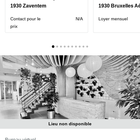
1930 Zaventem
1930 Bruxelles A
Centre
Louvain
d'affaires
la
Anvers
Contact pour le
N/A
Loyer mensuel
Neuve
prix
Centre
Wallonie
d'affaires
Gand
Wavre
Centre
d'affaires
Ville de
Bruxelles
Coworking
Ixelles
Coworking
Namur
Coworking
Tournai
Lieu non disponible
Salle de
conférence
Bruxelles
Bureau virtuel