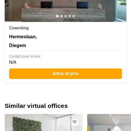
Coworking
Hermeslaan, 9, Diegem
Hermeslaan,
Diegem
Contact pour le prix:
N/A
Infos et prix
Similar virtual offices