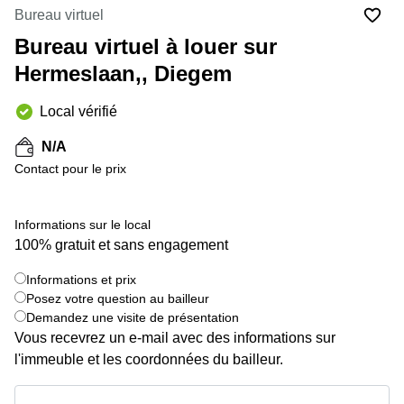
Bureau virtuel
Centre
Louvain
d'affaires
Bureau virtuel à louer sur
la
Anvers
Neuve
Hermeslaan,, Diegem
Centre
Wallonie
d'affaires
Local vérifié
Gand
Wavre
N/A
Centre
d'affaires
Contact pour le prix
Ville de
Bruxelles
Informations sur le local
Coworking
Ixelles
100% gratuit et sans engagement
Coworking
Informations et prix
+ 9 images
Namur
Posez votre question au bailleur
Demandez une visite de présentation
Coworking
Tournai
Vous recevrez un e-mail avec des informations sur
l'immeuble et les coordonnées du bailleur.
Salle de
conférence
Informations et prix
Bruxelles