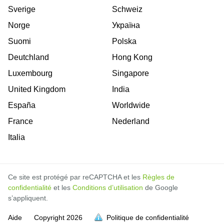
Sverige
Schweiz
Norge
Україна
Suomi
Polska
Deutchland
Hong Kong
Luxembourg
Singapore
United Kingdom
India
España
Worldwide
France
Nederland
Italia
Ce site est protégé par reCAPTCHA et les
Règles de
confidentialité
et les
Conditions d’utilisation
de Google
s’appliquent.
Aide
Copyright
2026
Politique de confidentialité
soit pleine.
soit pleine.
soit pleine.
soit pleine.
soit pleine.
soit pleine.
soit pleine.
soit pleine.
soit pleine.
soit pleine.
soit pleine.
soit pleine.
soit pleine.