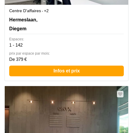
Centre D'affaires
+2
Hermeslaan, 9, Diegem
Hermeslaan,
Diegem
Espaces:
1 - 142
prix par espace par mois:
De 379 €
Infos et prix