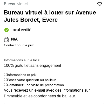
Bureau virtuel
Centre
Louvain
d'affaires
Bureau virtuel à louer sur Avenue
la
Anvers
Neuve
Jules Bordet, Evere
Centre
Wallonie
d'affaires
Local vérifié
Gand
Wavre
N/A
Centre
d'affaires
Contact pour le prix
Ville de
Bruxelles
Informations sur le local
Coworking
Ixelles
100% gratuit et sans engagement
Coworking
Informations et prix
+ 6 images
Namur
Posez votre question au bailleur
Demandez une visite de présentation
Coworking
Tournai
Vous recevrez un e-mail avec des informations sur
l'immeuble et les coordonnées du bailleur.
Salle de
conférence
Informations et prix
Bruxelles