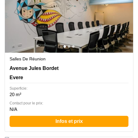
Salles De Réunion
Jules Bordetlaan 13, Evere
Avenue Jules Bordet
Evere
Superficie:
20 m²
Contact pour le prix:
N/A
Infos et prix