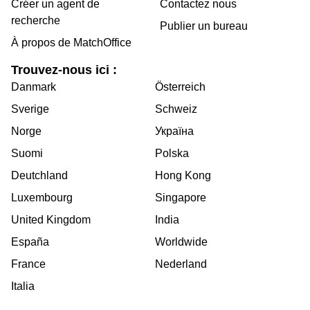
Créer un agent de
Contactez nous
recherche
Publier un bureau
À propos de MatchOffice
Trouvez-nous ici :
Danmark
Österreich
Sverige
Schweiz
Norge
Україна
Suomi
Polska
Deutchland
Hong Kong
Luxembourg
Singapore
United Kingdom
India
España
Worldwide
France
Nederland
Italia