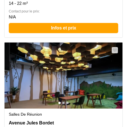
14 - 22 m²
Contact pour le prix:
N/A
Infos et prix
Salles De Réunion
Jules Bordetlaan 13, Evere
Avenue Jules Bordet