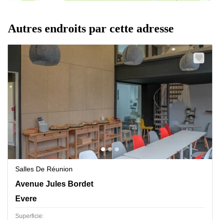
Autres endroits par cette adresse
Salles De Réunion
Jules Bordetlaan 13, Evere
Avenue Jules Bordet
Evere
Superficie: