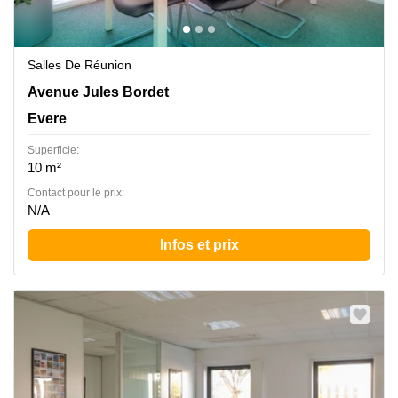
Salles De Réunion
Jules Bordetlaan 13, Evere
Avenue Jules Bordet
Evere
Superficie:
10 m²
Contact pour le prix:
N/A
Infos et prix