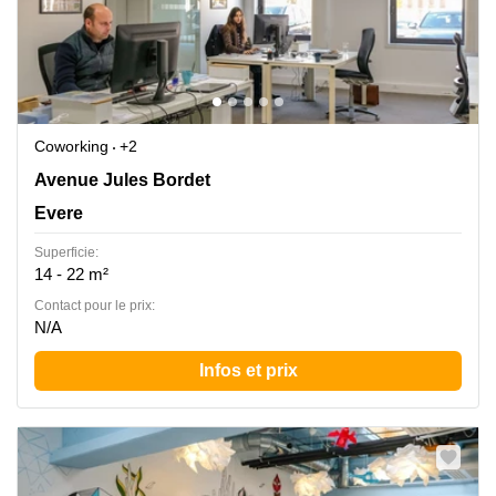
Coworking
+2
Jules Bordetlaan 13, Evere
Avenue Jules Bordet
Evere
Superficie:
14 - 22 m²
Contact pour le prix:
N/A
Infos et prix