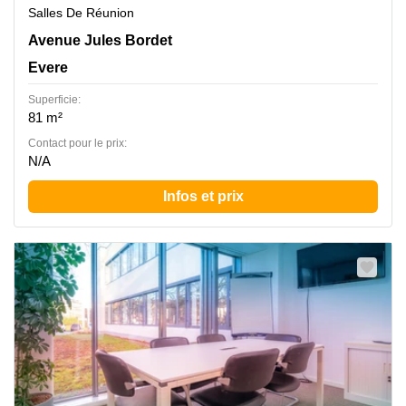
Salles De Réunion
Jules Bordetlaan 13, Evere
Avenue Jules Bordet
Evere
Superficie:
81 m²
Contact pour le prix:
N/A
Infos et prix