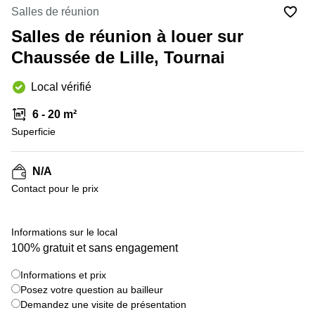
Salles de réunion
Centre
Louvain
d'affaires
Salles de réunion à louer sur
la
Anvers
Neuve
Chaussée de Lille, Tournai
Centre
Wallonie
d'affaires
Local vérifié
Gand
Wavre
6 - 20 m²
Centre
d'affaires
Superficie
Ville de
Bruxelles
N/A
Coworking
Contact pour le prix
Ixelles
Coworking
+ 4 images
Namur
Informations sur le local
100% gratuit et sans engagement
Coworking
Tournai
Informations et prix
Salle de
Posez votre question au bailleur
conférence
Demandez une visite de présentation
Bruxelles