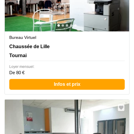
Bureau Virtuel
Chaussée de Lille 479, TOURNAI – ORCQ, Tournai
Chaussée de Lille
Tournai
Loyer mensuel:
De 80 €
Infos et prix