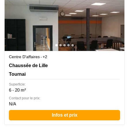
Centre D'affaires
+2
Chaussée de Lille 479, TOURNAI – ORCQ, Tournai
Chaussée de Lille
Tournai
Superficie:
6 - 20 m²
Contact pour le prix:
N/A
Infos et prix