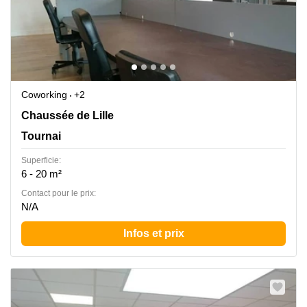
Coworking
+2
Chaussée de Lille 479, TOURNAI – ORCQ, Tournai
Chaussée de Lille
Tournai
Superficie:
6 - 20 m²
Contact pour le prix:
N/A
Infos et prix