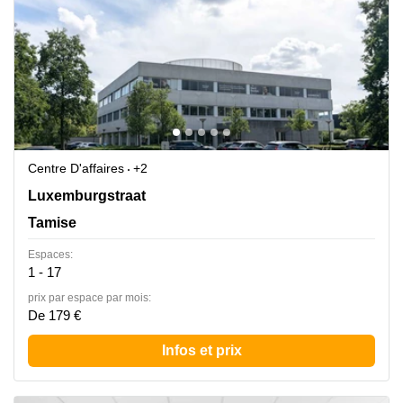
Centre D'affaires
+2
Luxemburgstraat 20, Tamise
Luxemburgstraat
Tamise
Espaces:
1 - 17
prix par espace par mois:
De 179 €
Infos et prix