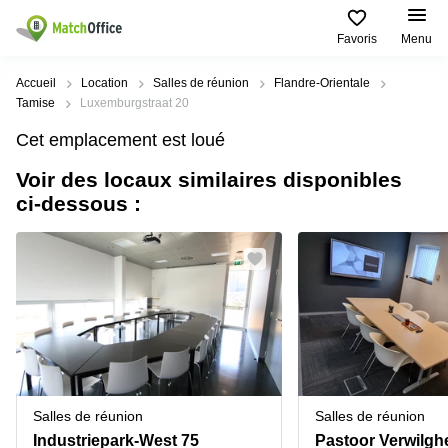
Favoris
Menu
Rechercher / publier
Accueil
Location
Salles de réunion
Flandre-Orientale
Tamise
Luxemburgstraat 20
Aide
Types
Villes
Recherches
Cet emplacement est loué
d'espaces
Populaires
populaires
commerciaux
Voir des locaux similaires disponibles
Qui sommes-nous?
Alost
Bureau
ci-dessous :
Bureaux
a louer
Anderlecht
Anvers
Publier un bureau
Centre
Anvers
d’affaires
Bureau à
louer
Prix
Bruges
Coworking
Bruxelles
Bruxelles
Salles
Bureau
Connexion
de
a louer
Bruxelles
réunion
Gand
Aeroport
Choisissez une langue
flamand
Bureau
Bureau
Gand
Salles de réunion
Salles de réunion
virtuel
à louer
Liège
Industriepark-West 75
Hasselt