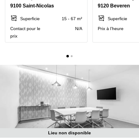
9100 Saint-Nicolas
9120 Beveren
Centre
Louvain
d'affaires
la
Anvers
Superficie
15 - 67 m²
Superficie
Neuve
Contact pour le
N/A
Prix à l’heure
Centre
Wallonie
d'affaires
prix
Gand
Wavre
Centre
d'affaires
Ville de
Bruxelles
Coworking
Ixelles
Coworking
Namur
Coworking
Tournai
Salle de
conférence
Lieu non disponible
Bruxelles