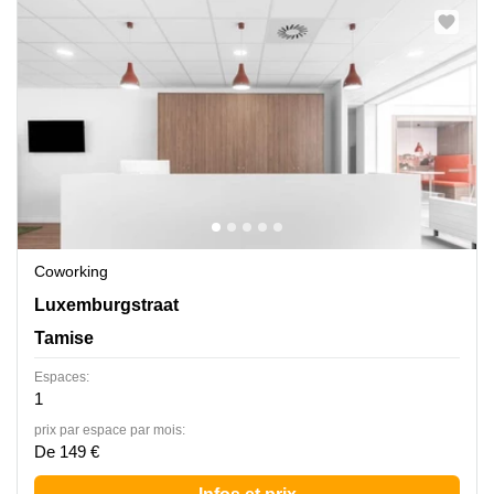
Coworking
Luxemburgstraat 20, Tamise
Luxemburgstraat
Tamise
Espaces:
1
prix par espace par mois:
De 149 €