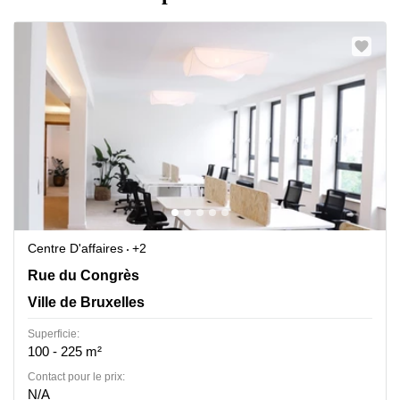
Centre D'affaires
+2
Rue du Congrès 37, Ville de Bruxelles
Rue du Congrès
Ville de Bruxelles
Superficie:
100 - 225 m²
Contact pour le prix:
N/A