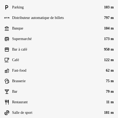
Parking
103 m
Distributeur automatique de billets
797 m
Banque
104 m
Supermarché
173 m
Bar à café
950 m
Café
122 m
Fast-food
62 m
Brasserie
75 m
Bar
79 m
Restaurant
11 m
Salle de sport
181 m