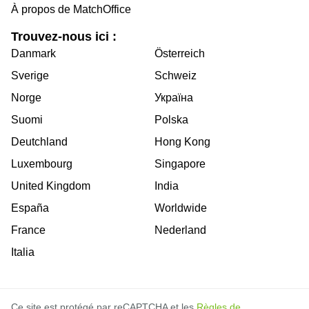
À propos de MatchOffice
Trouvez-nous ici :
Danmark
Österreich
Sverige
Schweiz
Norge
Україна
Suomi
Polska
Deutchland
Hong Kong
Luxembourg
Singapore
United Kingdom
India
España
Worldwide
France
Nederland
Italia
Ce site est protégé par reCAPTCHA et les
Règles de