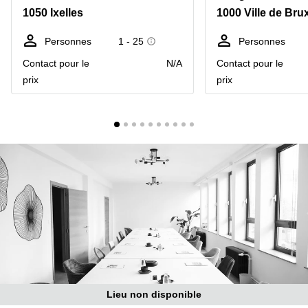
1050 Ixelles
1000 Ville de Bru
Centre
Louvain
d'affaires
la
Anvers
Personnes
1 - 25
Personnes
Neuve
Contact pour le
N/A
Contact pour le
Centre
Wallonie
d'affaires
prix
prix
Gand
Wavre
Centre
d'affaires
Ville de
Bruxelles
Coworking
Ixelles
Coworking
Namur
Coworking
Tournai
Salle de
conférence
Lieu non disponible
Bruxelles