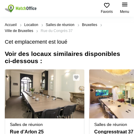
Favoris
Menu
Rechercher / publier
Accueil
Location
Salles de réunion
Bruxelles
Ville de Bruxelles
Rue du Congrès 37
Aide
Types
Villes
Recherches
Cet emplacement est loué
d'espaces
Populaires
populaires
commerciaux
Voir des locaux similaires disponibles
Qui sommes-nous?
Alost
Bureau
ci-dessous :
Bureaux
a louer
Anderlecht
Anvers
Publier un bureau
Centre
Anvers
d’affaires
Bureau à
louer
Prix
Bruges
Coworking
Bruxelles
Bruxelles
Salles
Bureau
Connexion
de
a louer
Bruxelles
réunion
Gand
Aeroport
Choisissez une langue
flamand
Bureau
Bureau
Gand
Salles de réunion
Salles de réunion
virtuel
à louer
Liège
Rue d'Arlon 25
Congresstraat 37
Hasselt