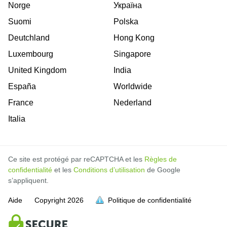
Norge
Україна
Suomi
Polska
Deutchland
Hong Kong
Luxembourg
Singapore
United Kingdom
India
España
Worldwide
France
Nederland
Italia
Ce site est protégé par reCAPTCHA et les
Règles de
confidentialité
et les
Conditions d’utilisation
de Google
s’appliquent.
Aide
Copyright
2026
Politique de confidentialité
soit pleine.
soit pleine.
soit pleine.
soit pleine.
soit pleine.
soit pleine.
soit pleine.
soit pleine.
soit pleine.