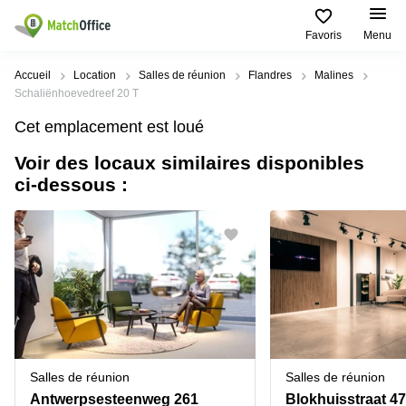
Favoris
Menu
Rechercher / publier
Accueil
Location
Salles de réunion
Flandres
Malines
Schaliënhoevedreef 20 T
Aide
Types
Villes
Recherches
Cet emplacement est loué
d'espaces
Populaires
populaires
commerciaux
Voir des locaux similaires disponibles
Qui sommes-nous?
Alost
Bureau
ci-dessous :
Bureaux
a louer
Anderlecht
Anvers
Publier un bureau
Centre
Anvers
d’affaires
Bureau à
louer
Prix
Bruges
Coworking
Bruxelles
Bruxelles
Salles
Bureau
Connexion
de
a louer
Bruxelles
réunion
Gand
Aeroport
Choisissez une langue
flamand
Bureau
Bureau
Gand
Salles de réunion
Salles de réunion
virtuel
à louer
Liège
Antwerpsesteenweg 261
Blokhuisstraat 47
Hasselt