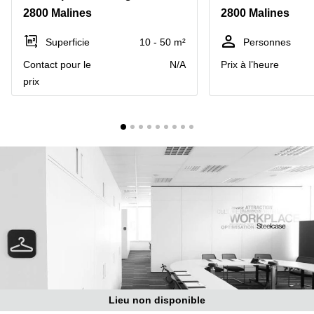
2800 Malines
2800 Malines
Centre
Louvain
d'affaires
la
Anvers
Superficie
10 - 50 m²
Personnes
Neuve
Contact pour le
N/A
Prix à l’heure
Centre
Wallonie
d'affaires
prix
Gand
Wavre
Centre
d'affaires
Ville de
Bruxelles
Coworking
Ixelles
Coworking
Namur
Coworking
Tournai
Salle de
conférence
Lieu non disponible
Bruxelles