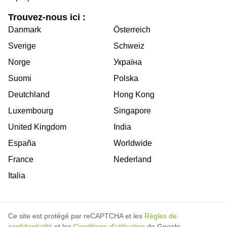
Trouvez-nous ici :
Danmark
Österreich
Sverige
Schweiz
Norge
Україна
Suomi
Polska
Deutchland
Hong Kong
Luxembourg
Singapore
United Kingdom
India
España
Worldwide
France
Nederland
Italia
Ce site est protégé par reCAPTCHA et les
Règles de
confidentialité
et les
Conditions d’utilisation
de Google