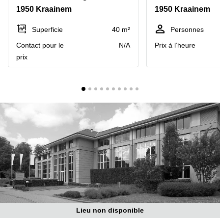
1950 Kraainem
1950 Kraainem
Centre
Louvain
d'affaires
la
Anvers
Superficie
40 m²
Personnes
Neuve
Contact pour le
N/A
Prix à l’heure
Centre
Wallonie
d'affaires
prix
Gand
Wavre
Centre
d'affaires
Ville de
Bruxelles
Coworking
Ixelles
Coworking
Namur
Coworking
Tournai
Salle de
conférence
Lieu non disponible
Bruxelles