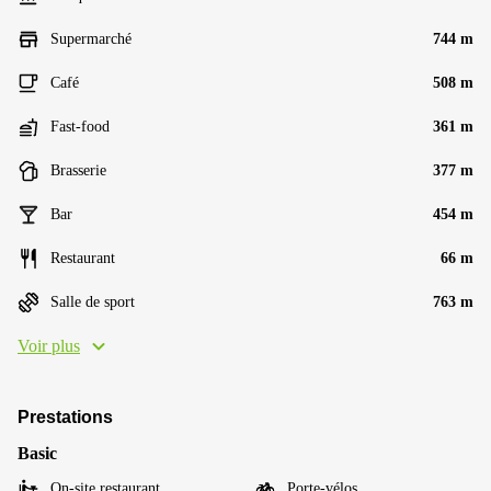
Supermarché
744 m
Café
508 m
Fast-food
361 m
Brasserie
377 m
Bar
454 m
Restaurant
66 m
Salle de sport
763 m
Voir plus
Prestations
Basic
On-site restaurant
Porte-vélos