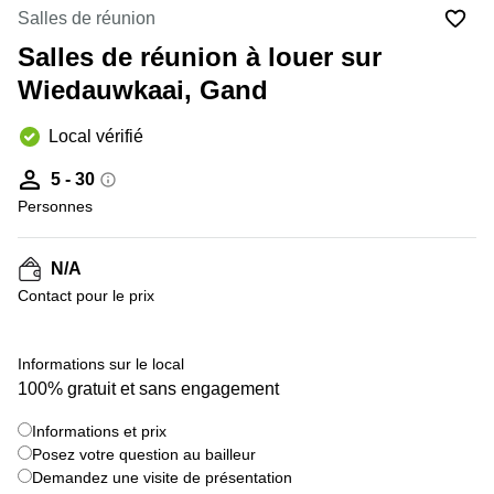
Salles de réunion
Centre
Louvain
d'affaires
Salles de réunion à louer sur
la
Anvers
Neuve
Wiedauwkaai, Gand
Centre
Wallonie
d'affaires
Local vérifié
Gand
Wavre
5 - 30
Centre
d'affaires
Personnes
Ville de
Bruxelles
N/A
Coworking
Contact pour le prix
Ixelles
Coworking
Namur
Informations sur le local
100% gratuit et sans engagement
Coworking
Tournai
Informations et prix
Salle de
Posez votre question au bailleur
conférence
Demandez une visite de présentation
Bruxelles