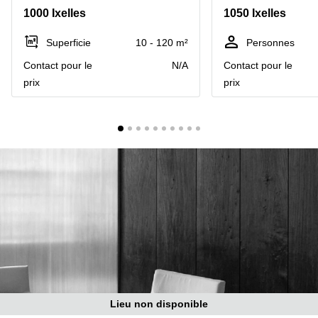
1000 Ixelles
1050 Ixelles
Centre
Louvain
d'affaires
la
Anvers
Superficie
10 - 120 m²
Personnes
Neuve
Contact pour le
N/A
Contact pour le
Centre
Wallonie
d'affaires
prix
prix
Gand
Wavre
Centre
d'affaires
Ville de
Bruxelles
Coworking
Ixelles
Coworking
Namur
Coworking
Tournai
Salle de
conférence
Lieu non disponible
Bruxelles