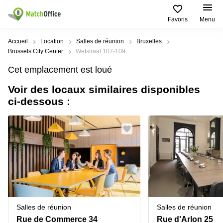
Favoris
Menu
Rechercher / publier
Accueil
Location
Salles de réunion
Bruxelles
Brussels City Center
Wetstraat 107-109
Aide
Types
Villes
Recherches
Cet emplacement est loué
d'espaces
Populaires
populaires
commerciaux
Voir des locaux similaires disponibles
Qui sommes-nous?
Alost
Bureau
ci-dessous :
Bureaux
a louer
Anderlecht
Anvers
Publier un bureau
Centre
Anvers
d’affaires
Bureau à
louer
Prix
Bruges
Coworking
Bruxelles
Bruxelles
Salles
Bureau
Connexion
de
a louer
Bruxelles
réunion
Gand
Aeroport
Choisissez une langue
flamand
Bureau
Bureau
Gand
Salles de réunion
Salles de réunion
virtuel
à louer
Liège
Rue de Commerce 34
Rue d'Arlon 25
Hasselt