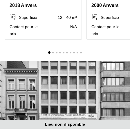
2018 Anvers
2000 Anvers
Centre
Louvain
d'affaires
la
Anvers
Superficie
12 - 40 m²
Superficie
Neuve
Contact pour le
N/A
Contact pour le
Centre
Wallonie
d'affaires
prix
prix
Gand
Wavre
Centre
d'affaires
Ville de
Bruxelles
Coworking
Ixelles
Coworking
Namur
Coworking
Tournai
Salle de
conférence
Lieu non disponible
Bruxelles