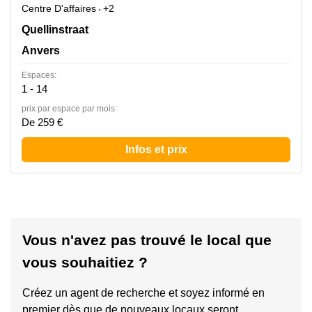
Centre D'affaires
+2
Quellinstraat 49, Anvers
Quellinstraat
Anvers
Espaces:
1 - 14
prix par espace par mois:
De 259 €
Infos et prix
Vous n'avez pas trouvé le local que
vous souhaitiez ?
Créez un agent de recherche et soyez informé en
premier dès que de nouveaux locaux seront