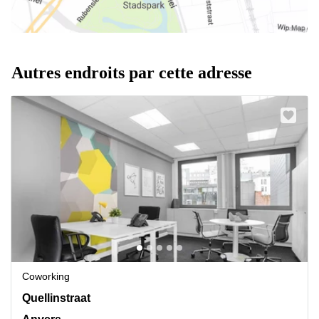
Autres endroits par cette adresse
Coworking
Quellinstraat 49, Anvers
Quellinstraat