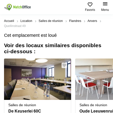
Favoris
Menu
Rechercher / publier
Accueil
Location
Salles de réunion
Flandres
Anvers
Quellinstraat 49
Aide
Types
Villes
Recherches
Cet emplacement est loué
d'espaces
Populaires
populaires
commerciaux
Voir des locaux similaires disponibles
Qui sommes-nous?
Alost
Bureau
ci-dessous :
Bureaux
a louer
Anderlecht
Anvers
Publier un bureau
Centre
Anvers
d’affaires
Bureau à
louer
Prix
Bruges
Coworking
Bruxelles
Bruxelles
Salles
Bureau
Connexion
de
a louer
Bruxelles
réunion
Gand
Aeroport
Choisissez une langue
flamand
Bureau
Bureau
Gand
Salles de réunion
Salles de réunion
virtuel
à louer
Liège
De Keyserlei 60C
Hasselt