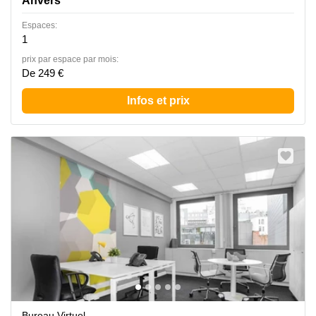
Anvers
Espaces:
1
prix par espace par mois:
De 249 €
Infos et prix
Bureau Virtuel