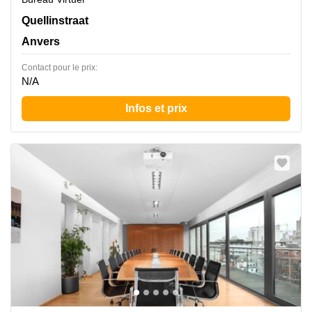
Quellinstraat 49, Anvers
Quellinstraat
Anvers
Contact pour le prix:
N/A
Infos et prix